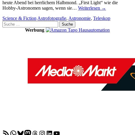
heute Abend bei herrlichem Halbmond. „First Light“ wie die
Hobby-Astronomen sagen, wenn sie…
Weiterlesen
→
Science & Fiction
Astrofotografie
,
Astronomie
,
Teleskop
Suche
nach:
Werbung
RSS-Feed
WhatsApp
Bluesky
Mastodon
Threads
Instagram
LinkedIn
YouTube