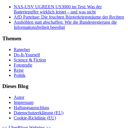
NAS-USV UGREEN US3000 im Test: Was der
Batteriepuffer wirklich leistet – und was nicht
AfD Parteitag: Die feuchten Bürgerkriegsträume der Rechten
Aushöhlen statt abschaffen: Wie die Bundesregierung die
Informationsfreiheit beerdigt
Themen
Ratgeber
Do-It-Yourself
Science & Fiction
Fotografie
Reise
Politik
Dieses Blog
Autor
Impressum
Haftungsausschluss
Datenschutzerklärung (EU)
Cookie-Richtlinie (EU)
<<
UberBlogr Webring
>>