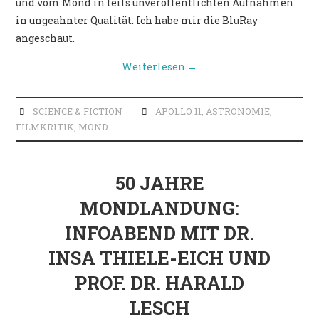
und vom Mond in teils unveröffentlichten Aufnahmen
in ungeahnter Qualität. Ich habe mir die BluRay
angeschaut.
Weiterlesen
→
SCIENCE & FICTION
APOLLO 11
,
ASTRONOMIE
,
FILMKRITIK
,
MOND
50 JAHRE
MONDLANDUNG:
INFOABEND MIT DR.
INSA THIELE-EICH UND
PROF. DR. HARALD
LESCH