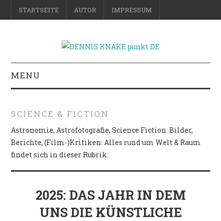
STARTSEITE
AUTOR
IMPRESSUM
MENU
RATGEBER
SCIENCE & FICTION
DO-IT-YOURSELF
Astronomie, Astrofotografie, Science Fiction: Bilder,
Berichte, (Film-)Kritiken: Alles rund um Welt & Raum
SCIENCE & FICTION
findet sich in dieser Rubrik.
FOTOGRAFIE
2025: DAS JAHR IN DEM
REISE
UNS DIE KÜNSTLICHE