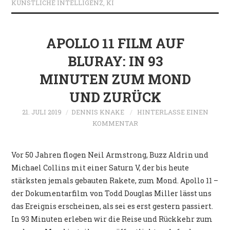
KÜNSTLICHE INTELLIGENZ
,
KI
APOLLO 11 FILM AUF
BLURAY: IN 93
MINUTEN ZUM MOND
UND ZURÜCK
21. JULI 2019
DENNIS KNAKE
HINTERLASSE EINEN
KOMMENTAR
Vor 50 Jahren flogen Neil Armstrong, Buzz Aldrin und
Michael Collins mit einer Saturn V, der bis heute
stärksten jemals gebauten Rakete, zum Mond. Apollo 11 –
der Dokumentarfilm von Todd Douglas Miller lässt uns
das Ereignis erscheinen, als sei es erst gestern passiert.
In 93 Minuten erleben wir die Reise und Rückkehr zum