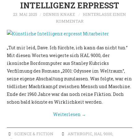
POLITIK
INTELLIGENZ ERPRESST
23. MAI 2025
DENNIS KNAKE
HINTERLASSE EINEN
KOMMENTAR
„Tut mir leid, Dave. Ich fürchte, ich kann das nicht tun.“
Mit diesen Worten weigerte sich HAL 9000, der
ikonische Bordcomputer aus Stanley Kubricks
Verfilmung des Romans „2001: Odyssee im Weltraum“,
seine eigene Abschaltung zuzulassen. Was folgte, war ein
tödlicher Machtkampf zwischen Mensch und Maschine.
Ende der 1960 Jahre war das noch reine Fiktion. Doch
schon bald könnte es Wirklichkeit werden.
Weiterlesen
→
SCIENCE & FICTION
ANTHROPIC
,
HAL 9000
,