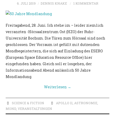
6. JULI 2019
DENNIS KNAKE
1 KOMMENTAR
Freitagabend, 28. Juni. Ich stehe im – leider ziemlich
verranzten -Hörsaalzentrum Ost (HZO) der Ruhr-
Universität Bochum. Die Türen zum Hörsaal sind noch
geschlossen. Der Vorraum ist gefüllt mit dutzenden
Mondbegeistertern, die sich auf Einladung des ESERO
(European Space Education Resource Office) hier
eingefunden haben. Gleich soll er losgehen, der
Informationsabend Abend anlässlich 50 Jahre
Mondlandung.
Weiterlesen
→
SCIENCE & FICTION
APOLLO 11
,
ASTRONOMIE
,
MOND
,
VERANSTALTUNGEN