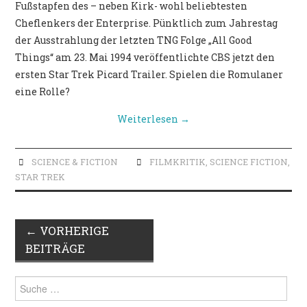
Fußstapfen des – neben Kirk- wohl beliebtesten
Cheflenkers der Enterprise. Pünktlich zum Jahrestag
der Ausstrahlung der letzten TNG Folge „All Good
Things“ am 23. Mai 1994 veröffentlichte CBS jetzt den
ersten Star Trek Picard Trailer. Spielen die Romulaner
eine Rolle?
Weiterlesen
→
SCIENCE & FICTION
FILMKRITIK
,
SCIENCE FICTION
,
STAR TREK
Artikel-
←
VORHERIGE
Navigation
BEITRÄGE
Suche
nach: