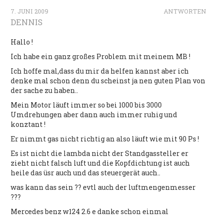
7. JUNI 2009
ANTWORTEN
DENNIS
Hallo !
Ich habe ein ganz großes Problem mit meinem MB !
Ich hoffe mal,dass du mir da helfen kannst aber ich
denke mal schon denn du scheinst ja nen guten Plan von
der sache zu haben..
Mein Motor läuft immer so bei 1000 bis 3000
Umdrehungen aber dann auch immer ruhig und
konztant !
Er nimmt gas nicht richtig an also läuft wie mit 90 Ps !
Es ist nicht die lambda nicht der Standgassteller er
zieht nicht falsch luft und die Kopfdichtung ist auch
heile das üsr auch und das steuergerät auch..
was kann das sein ?? evtl auch der luftmengenmesser
???
Mercedes benz w124 2.6 e danke schon einmal