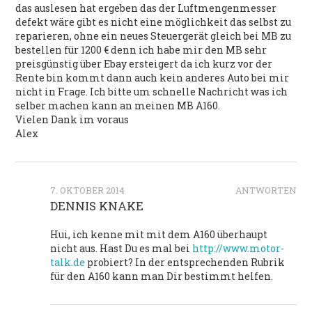
das auslesen hat ergeben das der Luftmengenmesser
defekt wäre gibt es nicht eine möglichkeit das selbst zu
reparieren, ohne ein neues Steuergerät gleich bei MB zu
bestellen für 1200 € denn ich habe mir den MB sehr
preisgünstig über Ebay ersteigert da ich kurz vor der
Rente bin kommt dann auch kein anderes Auto bei mir
nicht in Frage. Ich bitte um schnelle Nachricht was ich
selber machen kann an meinen MB A160.
Vielen Dank im voraus
Alex
7. OKTOBER 2014
ANTWORTEN
DENNIS KNAKE
Hui, ich kenne mit mit dem A160 überhaupt
nicht aus. Hast Du es mal bei
http://www.motor-
talk.de
probiert? In der entsprechenden Rubrik
für den A160 kann man Dir bestimmt helfen.