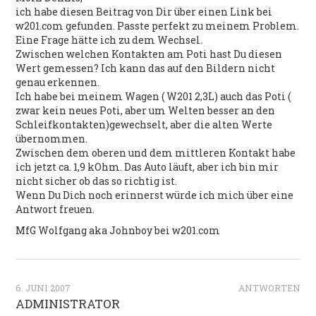
ich habe diesen Beitrag von Dir über einen Link bei
w201.com gefunden. Passte perfekt zu meinem Problem.
Eine Frage hätte ich zu dem Wechsel.
Zwischen welchen Kontakten am Poti hast Du diesen
Wert gemessen? Ich kann das auf den Bildern nicht
genau erkennen.
Ich habe bei meinem Wagen ( W201 2,3L) auch das Poti (
zwar kein neues Poti, aber um Welten besser an den
Schleifkontakten)gewechselt, aber die alten Werte
übernommen.
Zwischen dem oberen und dem mittleren Kontakt habe
ich jetzt ca. 1,9 kOhm. Das Auto läuft, aber ich bin mir
nicht sicher ob das so richtig ist.
Wenn Du Dich noch erinnerst würde ich mich über eine
Antwort freuen.
MfG Wolfgang aka Johnboy bei w201.com
6. JUNI 2007
ANTWORTEN
ADMINISTRATOR