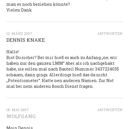
man es noch beziehen könnte?
Vielen Dank
13. MÄRZ 2007
ANTWORTEN
DENNIS KNAKE
Hallo!
Bist Du sicher? Bei mir hieß es auch zu Anfang „ne, wir
haben nur den ganzen LMM“ Aber als ich nachgehakt
habe, sie sollen mal nach Bauteil Nummer 3437224035
schauen, dann gings. Allerdings hieß das da nicht
„Potentiometer“. Hatte nen anderen Namen. Zur Not
mal bei nem anderen Bosch Dienst fragen.
18. MAI 2007
ANTWORTEN
WOLFGANG
Moin Dennis,