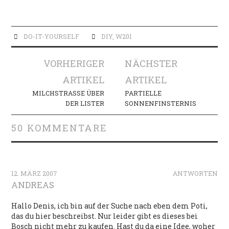
DO-IT-YOURSELF
DIY
,
W201
Artikel-
VORHERIGER
NÄCHSTER
Navigation
ARTIKEL
ARTIKEL
MILCHSTRASSE ÜBER D
PARTIELLE
ER LISTER
SONNENFINSTERNIS
50 KOMMENTARE
12. MÄRZ 2007
ANTWORTEN
ANDREAS
Hallo Denis, ich bin auf der Suche nach eben dem Poti,
das du hier beschreibst. Nur leider gibt es dieses bei
Bosch nicht mehr zu kaufen. Hast du da eine Idee, woher