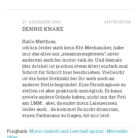
27. DEZEMBER 2009
ANTWORTEN
DENNIS KNAKE
Hallo Matthias,
ich bin leider auch kein Kfz-Mechaniker, habe
mir das alles nur „zusammengelesen“, unter
anderem auch bei motor-talk.de. Und damals
(der Artikel ist ja schon etwas älter) einfach mal
Schritt für Schritt hier beschrieben. Vielleicht
ist die hohe Drehzahl bei Dir auch noch an
anderer Stelle begründet. Eine Ferndiagnose zu
stellen ist aber praktisch unmöglich. Es kann
soviele andere Gründe haben, nicht nur der Poti
am LMM… aber, da endet mein Laienwissen
leider auch… da kommst Du nicht drumrum,
einen Fachmann zu fragen, tut mir leid.
Pingback:
Motor ruckelt und Leerlauf spinnt : Mercedes
190er