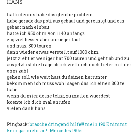
HANS
hallo dennis habe das gleiche problem
habe gerade das poti aus gebaut und gereinigt und ein
gebaut nach einbau
hatte ich 950 ohm von 1140 anfangs
zog viel besser aber unrueger lauf
und max. 500 touren
dann wieder etwas verstellt auf 1000 ohm
jetzt zieht er weniger hat 700 touren und geht ab und zu
aus jetzt ist die frage ob ich vielleich noch tiefer mit der
ohm zahl
gehen soll wie weit hast du deinen herrunter
bekommen ich muss wohl sagen das ich einen 300 te
habe
wenn du mier deine telnr, zu mailen wuerdest
koente ich dich mal anrufen
vielen dank hans
Pingback:
brauche dringend hilfe!!! mein 190 E nimmt
kein gas mehr an! : Mercedes 190er