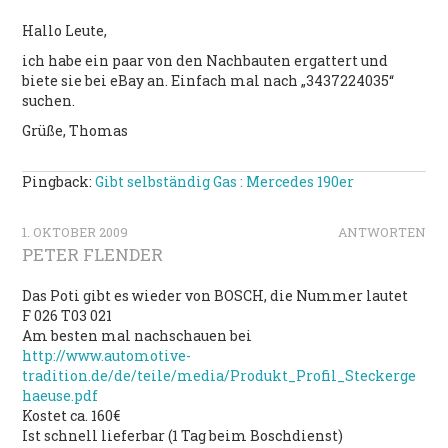
Hallo Leute,
ich habe ein paar von den Nachbauten ergattert und
biete sie bei eBay an. Einfach mal nach „3437224035“
suchen.
Grüße, Thomas
Pingback:
Gibt selbständig Gas : Mercedes 190er
1. OKTOBER 2009
ANTWORTEN
PETER FLENDER
Das Poti gibt es wieder von BOSCH, die Nummer lautet
F 026 T03 021
Am besten mal nachschauen bei
http://www.automotive-
tradition.de/de/teile/media/Produkt_Profil_Steckerge
haeuse.pdf
Kostet ca. 160€
Ist schnell lieferbar (1 Tag beim Boschdienst)