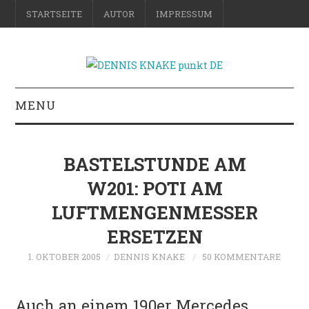
STARTSEITE
AUTOR
IMPRESSUM
MENU
RATGEBER
BASTELSTUNDE AM
DO-IT-YOURSELF
W201: POTI AM
LUFTMENGENMESSER
SCIENCE & FICTION
ERSETZEN
FOTOGRAFIE
1. OKTOBER 2005
DENNIS KNAKE
50 KOMMENTARE
REISE
Auch an einem 190er Mercedes