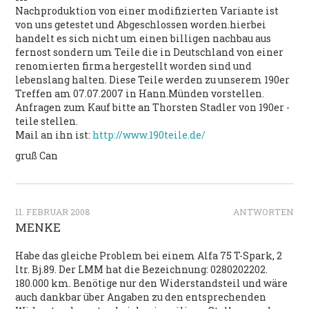
Nachproduktion von einer modifizierten Variante ist
von uns getestet und Abgeschlossen worden.hierbei
handelt es sich nicht um einen billigen nachbau aus
fernost sondern um Teile die in Deutschland von einer
renomierten firma hergestellt worden sind und
lebenslang halten. Diese Teile werden zu unserem 190er
Treffen am 07.07.2007 in Hann.Münden vorstellen.
Anfragen zum Kauf bitte an Thorsten Stadler von 190er -
teile stellen.
Mail an ihn ist:
http://www.190teile.de/
gruß Can
11. FEBRUAR 2008
ANTWORTEN
MENKE
Habe das gleiche Problem bei einem Alfa 75 T-Spark, 2
ltr. Bj.89. Der LMM hat die Bezeichnung: 0280202202.
180.000 km. Benötige nur den Widerstandsteil und wäre
auch dankbar über Angaben zu den entsprechenden