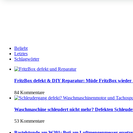
Beliebt
Letztes
Schlagwörter
FritzBox defekt & DIY Reparatur: Müde FritzBox wieder
84 Kommentare
Waschmaschine schleudert nicht mehr? Defekten Schleud
53 Kommentare
Bastelstunde am W201: Poti am Luftmengenmesser ersetz