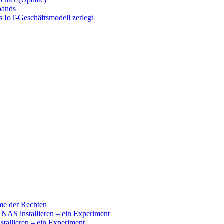
bands
s IoT-Geschäftsmodell zerlegt
ume der Rechten
 installieren – ein Experiment
llieren – ein Experiment