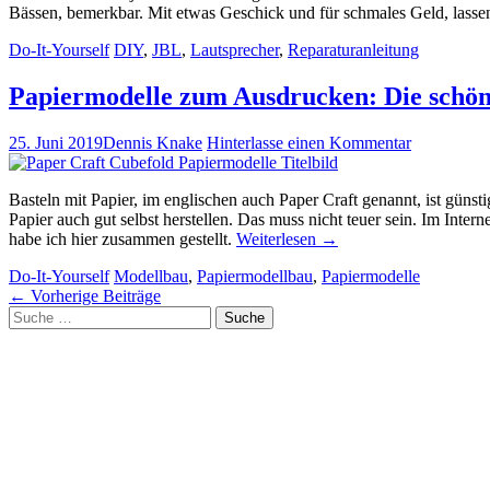
Bässen, bemerkbar. Mit etwas Geschick und für schmales Geld, lassen
Do-It-Yourself
DIY
,
JBL
,
Lautsprecher
,
Reparaturanleitung
Papiermodelle zum Ausdrucken: Die schöns
25. Juni 2019
Dennis Knake
Hinterlasse einen Kommentar
Basteln mit Papier, im englischen auch Paper Craft genannt, ist güns
Papier auch gut selbst herstellen. Das muss nicht teuer sein. Im In
habe ich hier zusammen gestellt.
Weiterlesen
→
Do-It-Yourself
Modellbau
,
Papiermodellbau
,
Papiermodelle
Artikel-
←
Vorherige Beiträge
Suche
Navigation
nach: