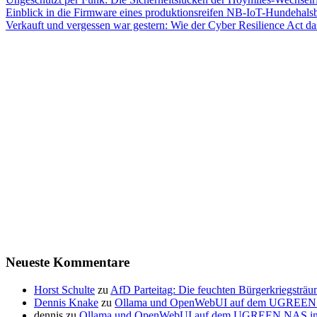
Einblick in die Firmware eines produktionsreifen NB-IoT-Hundehals
Verkauft und vergessen war gestern: Wie der Cyber Resilience Act da
Neueste Kommentare
Horst Schulte
zu
AfD Parteitag: Die feuchten Bürgerkriegsträ
Dennis Knake
zu
Ollama und OpenWebUI auf dem UGREEN NAS
dennis
zu
Ollama und OpenWebUI auf dem UGREEN NAS insta