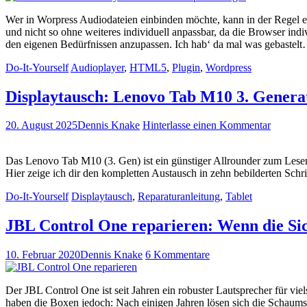
Wer in Worpress Audiodateien einbinden möchte, kann in der Regel 
und nicht so ohne weiteres individuell anpassbar, da die Browser indi
den eigenen Bedürfnissen anzupassen. Ich hab‘ da mal was gebastel
Do-It-Yourself
Audioplayer
,
HTML5
,
Plugin
,
Wordpress
Displaytausch: Lenovo Tab M10 3. Genera
20. August 2025
Dennis Knake
Hinterlasse einen Kommentar
Das Lenovo Tab M10 (3. Gen) ist ein günstiger Allrounder zum Lesen
Hier zeige ich dir den kompletten Austausch in zehn bebilderten Schri
Do-It-Yourself
Displaytausch
,
Reparaturanleitung
,
Tablet
JBL Control One reparieren: Wenn die Si
10. Februar 2020
Dennis Knake
6 Kommentare
Der JBL Control One ist seit Jahren ein robuster Lautsprecher für vi
haben die Boxen jedoch: Nach einigen Jahren lösen sich die Schaums