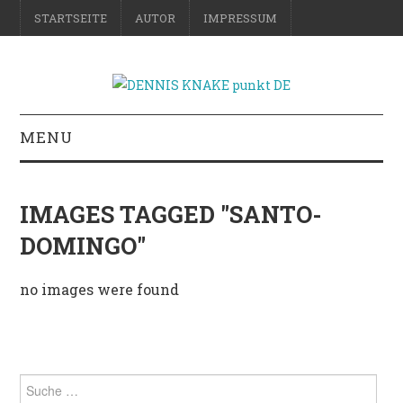
STARTSEITE
AUTOR
IMPRESSUM
MENU
RATGEBER
IMAGES TAGGED "SANTO-
DO-IT-YOURSELF
DOMINGO"
SCIENCE & FICTION
no images were found
FOTOGRAFIE
REISE
Suche
nach: