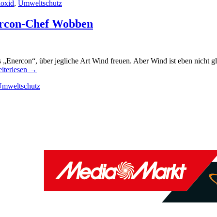
oxid
,
Umweltschutz
ercon-Chef Wobben
nercon“, über jegliche Art Wind freuen. Aber Wind ist eben nicht gleic
iterlesen
→
mweltschutz