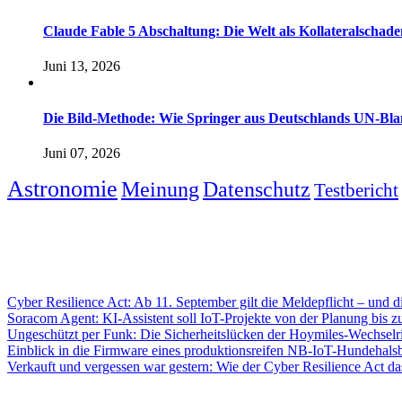
Claude Fable 5 Abschaltung: Die Welt als Kollateralsch
Juni 13, 2026
Die Bild-Methode: Wie Springer aus Deutschlands UN-Bl
Juni 07, 2026
Astronomie
Meinung
Datenschutz
Testbericht
Cyber Resilience Act: Ab 11. September gilt die Meldepflicht – und di
Soracom Agent: KI-Assistent soll IoT-Projekte von der Planung bis z
Ungeschützt per Funk: Die Sicherheitslücken der Hoymiles-Wechselri
Einblick in die Firmware eines produktionsreifen NB-IoT-Hundehals
Verkauft und vergessen war gestern: Wie der Cyber Resilience Act da