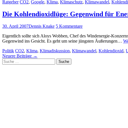
Ratgeber
CO2
,
Google
,
Klima
,
Klimaschutz
,
Klimawandel
,
Kohlendi
Die Kohlendioxidlüge: Gegenwind für En
30. April 2007
Dennis Knake
5 Kommentare
Eigentlich sollte sich Aloys Wobben, Chef des Windenergie-Konzerns „E
Gegenwind ins Gesicht. Es geht um seine jüngsten Äußerungen…
We
Politik
CO2
,
Klima
,
Klimadiskussion
,
Klimawandel
,
Kohlendioxid
,
U
Artikel-
Neuere Beiträge
→
Suche
Navigation
nach: