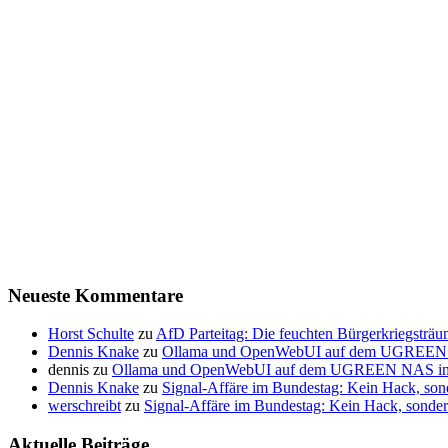
Neueste Kommentare
Horst Schulte
zu
AfD Parteitag: Die feuchten Bürgerkriegsträ
Dennis Knake
zu
Ollama und OpenWebUI auf dem UGREEN NAS
dennis
zu
Ollama und OpenWebUI auf dem UGREEN NAS insta
Dennis Knake
zu
Signal-Affäre im Bundestag: Kein Hack, so
werschreibt
zu
Signal-Affäre im Bundestag: Kein Hack, sond
Aktuelle Beiträge