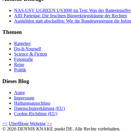
NAS-USV UGREEN US3000 im Test: Was der Batteriepuffer wir
AfD Parteitag: Die feuchten Bürgerkriegsträume der Rechten
Aushöhlen statt abschaffen: Wie die Bundesregierung die Inform
Themen
Ratgeber
Do-It-Yourself
Science & Fiction
Fotografie
Reise
Politik
Dieses Blog
Autor
Impressum
Haftungsausschluss
Datenschutzerklärung (EU)
Cookie-Richtlinie (EU)
<<
UberBlogr Webring
>>
© 2026 DENNIS KNAKE punkt DE. Alle Rechte vorbehalten.