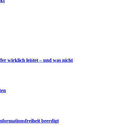
rkt
wirklich leistet – und was nicht
ten
nformationsfreiheit beerdigt