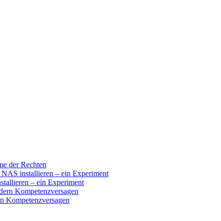
ume der Rechten
 installieren – ein Experiment
llieren – ein Experiment
ndern Kompetenzversagen
ern Kompetenzversagen