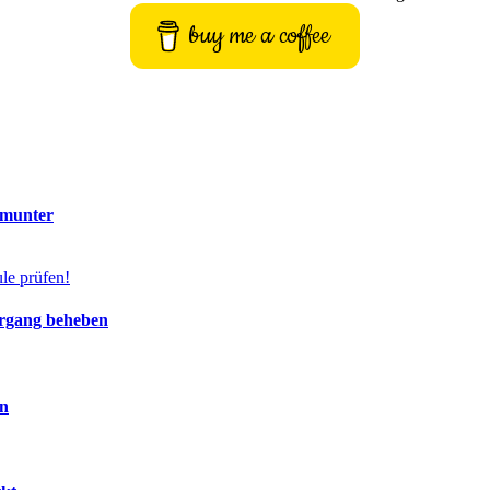
buy me a coffee
 munter
ergang beheben
en