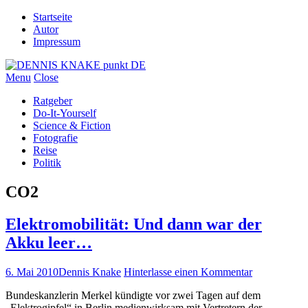
Startseite
Autor
Impressum
Menu
Close
Ratgeber
Do-It-Yourself
Science & Fiction
Fotografie
Reise
Politik
CO2
Elektromobilität: Und dann war der
Akku leer…
6. Mai 2010
Dennis Knake
Hinterlasse einen Kommentar
Bundeskanzlerin Merkel kündigte vor zwei Tagen auf dem
„Elektrogipfel“ in Berlin medienwirksam mit Vertretern der