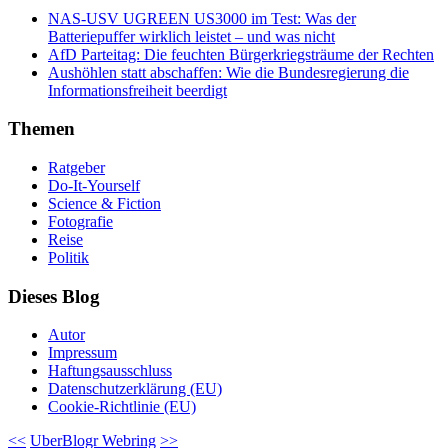
NAS-USV UGREEN US3000 im Test: Was der
Batteriepuffer wirklich leistet – und was nicht
AfD Parteitag: Die feuchten Bürgerkriegsträume der Rechten
Aushöhlen statt abschaffen: Wie die Bundesregierung die
Informationsfreiheit beerdigt
Themen
Ratgeber
Do-It-Yourself
Science & Fiction
Fotografie
Reise
Politik
Dieses Blog
Autor
Impressum
Haftungsausschluss
Datenschutzerklärung (EU)
Cookie-Richtlinie (EU)
<<
UberBlogr Webring
>>