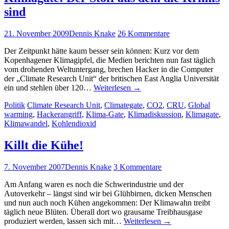
sind
21. November 2009
Dennis Knake
26 Kommentare
Der Zeitpunkt hätte kaum besser sein können: Kurz vor dem
Kopenhagener Klimagipfel, die Medien berichten nun fast täglich
vom drohenden Weltuntergang, brechen Hacker in die Computer
der „Climate Research Unit“ der britischen East Anglia Universität
ein und stehlen über 120…
Weiterlesen
→
Politik
Climate Research Unit
,
Climategate
,
CO2
,
CRU
,
Global
warming
,
Hackerangriff
,
Klima-Gate
,
Klimadiskussion
,
Klimagate
,
Klimawandel
,
Kohlendioxid
Killt die Kühe!
7. November 2007
Dennis Knake
3 Kommentare
Am Anfang waren es noch die Schwerindustrie und der
Autoverkehr – längst sind wir bei Glühbirnen, dicken Menschen
und nun auch noch Kühen angekommen: Der Klimawahn treibt
täglich neue Blüten. Überall dort wo grausame Treibhausgase
produziert werden, lassen sich mit…
Weiterlesen
→