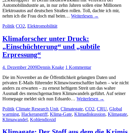
Automobilindustrie an, in nur zehn Jahren sollen eine Millionen
Elektroautos auf deutschen Straßen rollen. Toll, dachte ich mir,
nehm ich die Frau doch mal beim…
Weiterlesen
→
Politik
CO2
,
Elektromobilität
Klimaforscher unter Druck:
„Einschüchterung“ und „subtile
Erpressung“
4. Dezember 2009
Dennis Knake
1 Kommentar
Die im November an die Öffentlichkeit gelangten Daten und
privaten E-Mails führender Klimawissenschaftler haben – wie nicht
anders zu erwarten – zu erneut heftigem Streit um das wahre
Ausmaß des menschgemachten Klimawandels geführt. Auf seiner
Homepage meldet sich nun Eduardo…
Weiterlesen
→
Politik
Climate Research Unit
,
Climategate
,
CO2
,
CRU
,
Global
warming
,
Hackerangriff
,
Klima-Gate
,
Klimadiskussion
,
Klimagate
,
Klimawandel
,
Kohlendioxid
Klimagate: Der Stoff aus dem die Krimis