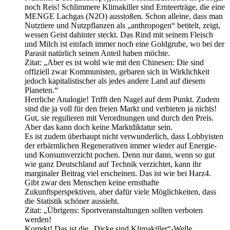
noch Reis! Schlimmere Klimakiller sind Ernteerträge, die eine
MENGE Lachgas (N2O) ausstoßen. Schon alleine, dass man
Nutztiere und Nutzpflanzen als „anthropogen“ betitelt, zeigt,
wessen Geist dahinter steckt. Das Rind mit seinem Fleisch
und Milch ist einfach immer noch eine Goldgrube, wo bei der
Parasit natürlich seinen Anteil haben möchte.
Zitat: „Aber es ist wohl wie mit den Chinesen: Die sind
offiziell zwar Kommunisten, gebaren sich in Wirklichkeit
jedoch kapitalistischer als jedes andere Land auf diesem
Planeten.“
Herrliche Analogie! Trifft den Nagel auf dem Punkt. Zudem
sind die ja voll für den freien Markt und verbieten ja nichts!
Gut, sie regulieren mit Verordnungen und durch den Preis.
Aber das kann doch keine Marktdiktatur sein.
Es ist zudem überhaupt nicht verwunderlich, dass Lobbyisten
der erbärmlichen Regenerativen immer wieder auf Energie-
und Konsumverzicht pochen. Denn nur dann, wenn so gut
wie ganz Deutschland auf Technik verzichtet, kann ihr
marginaler Beitrag viel erscheinen. Das ist wie bei Harz4.
Gibt zwar den Menschen keine ernsthafte
Zukunftsperspektiven, aber dafür viele Möglichkeiten, dass
die Statistik schöner aussieht.
Zitat: „Übrigens: Sportveranstaltungen sollten verboten
werden!
Korrekt! Das ist die „Dicke sind Klimakiller“-Welle