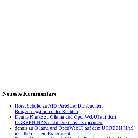
Neueste Kommentare
Horst Schulte
zu
AfD Parteitag: Die feuchten
Bürgerkriegsträume der Rechten
Dennis Knake
zu
Ollama und OpenWebUI auf dem
UGREEN NAS installieren – ein Experiment
dennis
zu
Ollama und OpenWebUI auf dem UGREEN NAS
installieren – ein Experiment