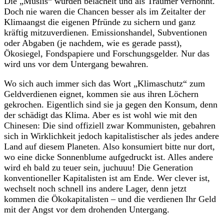
Die „Müslis“ wurden belächelt und als Träumer verhöhnt.
Doch nie waren die Chancen besser als im Zeitalter der
Klimaangst die eigenen Pfründe zu sichern und ganz
kräftig mitzuverdienen. Emissionshandel, Subventionen
oder Abgaben (je nachdem, wie es gerade passt),
Ökosiegel, Fondspapiere und Forschungsgelder. Nur das
wird uns vor dem Untergang bewahren.
Wo sich auch immer sich das Wort „Klimaschutz“ zum
Geldverdienen eignet, kommen sie aus ihren Löchern
gekrochen. Eigentlich sind sie ja gegen den Konsum, denn
der schädigt das Klima. Aber es ist wohl wie mit den
Chinesen: Die sind offiziell zwar Kommunisten, gebahren
sich in Wirklichkeit jedoch kapitalistischer als jedes andere
Land auf diesem Planeten. Also konsumiert bitte nur dort,
wo eine dicke Sonnenblume aufgedruckt ist. Alles andere
wird eh bald zu teuer sein, juchuuu! Die Generation
konventioneller Kapitalisten ist am Ende. Wer clever ist,
wechselt noch schnell ins andere Lager, denn jetzt
kommen die Ökokapitalisten – und die verdienen Ihr Geld
mit der Angst vor dem drohenden Untergang.