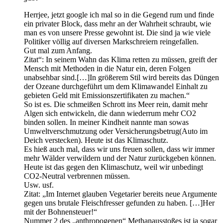
Herrjee, jetzt google ich mal so in die Gegend rum und finde
ein privater Block, dass mehr an der Wahrheit schraubt, wie
man es von unsere Presse gewohnt ist. Die sind ja wie viele
Politiker völlig auf diversen Markschreiern reingefallen.
Gut mal zum Anfang.
Zitat“: In seinem Wahn das Klima retten zu müssen, greift der
Mensch mit Methoden in die Natur ein, deren Folgen
unabsehbar sind.[…]In größerem Stil wird bereits das Düngen
der Ozeane durchgeführt um dem Klimawandel Einhalt zu
gebieten Geld mit Emissionszertifikaten zu machen.“
So ist es. Die schmeißen Schrott ins Meer rein, damit mehr
Algen sich entwickeln, die dann wiederrum mehr CO2
binden sollen. In meiner Kindheit nannte man sowas
Umweltverschmutzung oder Versicherungsbetrug(Auto im
Deich verstecken). Heute ist das Klimaschutz.
Es hieß auch mal, dass wir uns freuen sollen, dass wir immer
mehr Wälder verwildern und der Natur zurückgeben können.
Heute ist das gegen den Klimaschutz, weil wir unbedingt
CO2-Neutral verbrennen müssen.
Usw. usf.
Zitat: „Im Internet glauben Vegetarier bereits neue Argumente
gegen uns brutale Fleischfresser gefunden zu haben. […]Her
mit der Bohnensteuer!“
Nummer 2 des „anthropogenen“ Methanausstoßes ist ja sogar