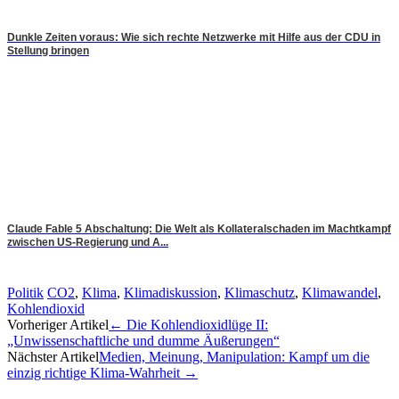
Dunkle Zeiten voraus: Wie sich rechte Netzwerke mit Hilfe aus der CDU in
Stellung bringen
Claude Fable 5 Abschaltung: Die Welt als Kollateralschaden im Machtkampf
zwischen US-Regierung und A...
Politik
CO2
,
Klima
,
Klimadiskussion
,
Klimaschutz
,
Klimawandel
,
Kohlendioxid
Artikel-
Vorheriger Artikel
←
Die Kohlendioxidlüge II:
„Unwissenschaftliche und dumme Äußerungen“
Navigation
Nächster Artikel
Medien, Meinung, Manipulation: Kampf um die
einzig richtige Klima-Wahrheit
→