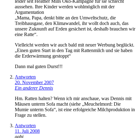
leider seit Heather Mills Öko-Kampagne für sie schlecht
aussehen. Ihre Kinder werden wohlmöglich mit der
Argumentation
„Mama, Papa, denkt bitte an den Umweltschutz, die
Treibhausgase, den Klimawandel, ihr wollt doch auch, das
unsere Zuknunft auf Erden gesichert ist, deshalb brauchen wir
eine Ratte“.
Vielleicht werden wir auch bald mit neuer Werbung beglückt.
„Einen guten Start in den Tag mit Rattenmilch und sie haben
die Erderwärmung gestoppt“
Dann mal guten Durst!!!
Antworten
20. November 2007
Ein anderer Dennis
Hm. Ratten halten? Wenn ich mir anschaue, was Dennis mit
Mäusen unterm Sofa macht (siehe „Meuchelmord: Die
Mumie unterm Sofa“, ist eine erfolgreiche Milchproduktion in
Frage zu stellen.
Antworten
11. Juli 2008
gabi