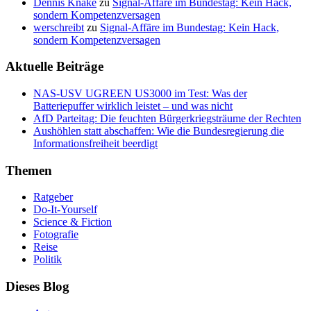
Dennis Knake
zu
Signal-Affäre im Bundestag: Kein Hack,
sondern Kompetenzversagen
werschreibt
zu
Signal-Affäre im Bundestag: Kein Hack,
sondern Kompetenzversagen
Aktuelle Beiträge
NAS-USV UGREEN US3000 im Test: Was der
Batteriepuffer wirklich leistet – und was nicht
AfD Parteitag: Die feuchten Bürgerkriegsträume der Rechten
Aushöhlen statt abschaffen: Wie die Bundesregierung die
Informationsfreiheit beerdigt
Themen
Ratgeber
Do-It-Yourself
Science & Fiction
Fotografie
Reise
Politik
Dieses Blog