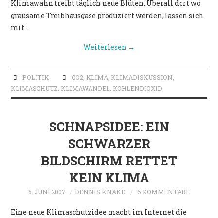
Klimawahn treibt täglich neue Blüten. Überall dort wo
POLITIK
grausame Treibhausgase produziert werden, lassen sich
mit…
Weiterlesen
→
POLITIK
CO2
,
KLIMA
,
KLIMADISKUSSION
,
KLIMASCHUTZ
,
KLIMAWANDEL
,
KOHLENDIOXID
SCHNAPSIDEE: EIN
SCHWARZER
BILDSCHIRM RETTET
KEIN KLIMA
5. JUNI 2007
DENNIS KNAKE
6 KOMMENTARE
Eine neue Klimaschutzidee macht im Internet die