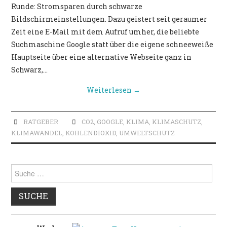
Runde: Stromsparen durch schwarze
Bildschirmeinstellungen. Dazu geistert seit geraumer
Zeit eine E-Mail mit dem Aufruf umher, die beliebte
Suchmaschine Google statt über die eigene schneeweiße
Hauptseite über eine alternative Webseite ganz in
Schwarz,…
Weiterlesen
→
RATGEBER
CO2
,
GOOGLE
,
KLIMA
,
KLIMASCHUTZ
,
KLIMAWANDEL
,
KOHLENDIOXID
,
UMWELTSCHUTZ
Suche
nach: