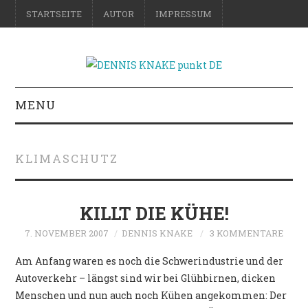
STARTSEITE
AUTOR
IMPRESSUM
MENU
RATGEBER
KLIMASCHUTZ
DO-IT-YOURSELF
SCIENCE & FICTION
KILLT DIE KÜHE!
7. NOVEMBER 2007
DENNIS KNAKE
3 KOMMENTARE
FOTOGRAFIE
Am Anfang waren es noch die Schwerindustrie und der
REISE
Autoverkehr – längst sind wir bei Glühbirnen, dicken
Menschen und nun auch noch Kühen angekommen: Der