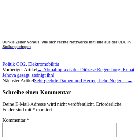
Dunkle Zeiten voraus: Wie sich rechte Netzwerke mit Hilfe aus der CDU in
Stellung bringen
Politik
CO2
,
Elektromobilität
Artikel-
Vorheriger Artikel
←
Abmahnpraxis der Diözese Regensburg: Er hat
Jehova gesagt, steinigt ihn!
Navigation
Nächster Artikel
Sehr geehrte Damen und Herren, liebe Neger…
→
Schreibe einen Kommentar
Deine E-Mail-Adresse wird nicht veröffentlicht.
Erforderliche
Felder sind mit
*
markiert
Kommentar
*