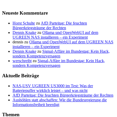
Neueste Kommentare
Horst Schulte
zu
AfD Parteitag: Die feuchten
Bürgerkriegsträume der Rechten
Dennis Knake
zu
Ollama und OpenWebUI auf dem
UGREEN NAS installieren – ein Experiment
dennis
zu
Ollama und OpenWebUI auf dem UGREEN NAS
installieren – ein Experiment
Dennis Knake
zu
Signal-Affäre im Bundestag: Kein Hack,
sondern Kompetenzversagen
werschreibt
zu
Signal-Affäre im Bundestag: Kein Hack,
sondern Kompetenzversagen
Aktuelle Beiträge
NAS-USV UGREEN US3000 im Test: Was der
Batteriepuffer wirklich leistet – und was nicht
AfD Parteitag: Die feuchten Bürgerkriegsträume der Rechten
Aushöhlen statt abschaffen: Wie die Bundesregierung die
Informationsfreiheit beerdigt
Themen