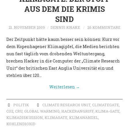
AUS DEM DIE KRIMIS
SIND
21. NOVEMBER 2009
DENNIS KNAKE
26 KOMMENTARE
Der Zeitpunkt hätte kaum besser sein können: Kurz vor
dem Kopenhagener Klimagipfel, die Medien berichten
nun fast täglich vom drohenden Weltuntergang,
brechen Hacker in die Computer der „Climate Research
Unit“ der britischen East Anglia Universität ein und
stehlen über 120…
Weiterlesen
→
POLITIK
CLIMATE RESEARCH UNIT
,
CLIMATEGATE
,
CO2
,
CRU
,
GLOBAL WARMING
,
HACKERANGRIFF
,
KLIMA-GATE
,
KLIMADISKUSSION
,
KLIMAGATE
,
KLIMAWANDEL
,
KOHLENDIOXID