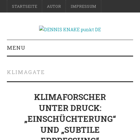
STARTSEITE
AUTOR
IMPRESSUM
MENU
RATGEBER
KLIMAGATE
DO-IT-YOURSELF
SCIENCE & FICTION
KLIMAFORSCHER
UNTER DRUCK:
FOTOGRAFIE
„EINSCHÜCHTERUNG“
REISE
UND „SUBTILE