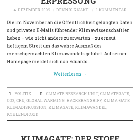
ERPRESSUNG“
POLITIK
4. DEZEMBER 2009
DENNIS KNAKE
1 KOMMENTAR
Die im November an die Öffentlichkeit gelangten Daten
und privaten E-Mails führender Klimawissenschaftler
haben – wie nicht anders zu erwarten – zu erneut
heftigem Streit um das wahre Ausmaß des
menschgemachten Klimawandels geführt. Auf seiner
Homepage meldet sich nun Eduardo…
Weiterlesen
→
POLITIK
CLIMATE RESEARCH UNIT
,
CLIMATEGATE
,
CO2
,
CRU
,
GLOBAL WARMING
,
HACKERANGRIFF
,
KLIMA-GATE
,
KLIMADISKUSSION
,
KLIMAGATE
,
KLIMAWANDEL
,
KOHLENDIOXID
KLIMAGATE: DER STOFF