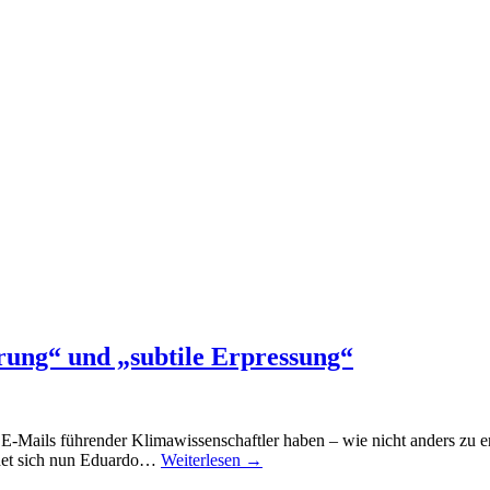
rung“ und „subtile Erpressung“
 E-Mails führender Klimawissenschaftler haben – wie nicht anders zu 
det sich nun Eduardo…
Weiterlesen
→