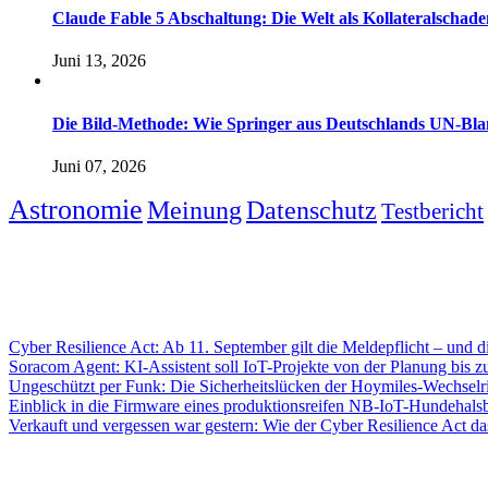
Claude Fable 5 Abschaltung: Die Welt als Kollateralsch
Juni 13, 2026
Die Bild-Methode: Wie Springer aus Deutschlands UN-Bl
Juni 07, 2026
Astronomie
Meinung
Datenschutz
Testbericht
Cyber Resilience Act: Ab 11. September gilt die Meldepflicht – und di
Soracom Agent: KI-Assistent soll IoT-Projekte von der Planung bis z
Ungeschützt per Funk: Die Sicherheitslücken der Hoymiles-Wechselri
Einblick in die Firmware eines produktionsreifen NB-IoT-Hundehals
Verkauft und vergessen war gestern: Wie der Cyber Resilience Act da