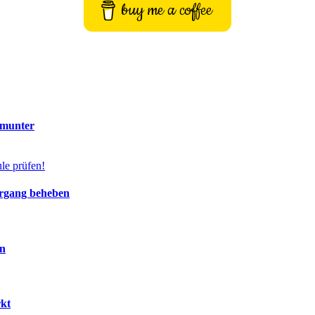
buy me a coffee
 munter
ergang beheben
en
rkt