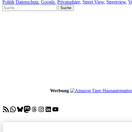
Politik
Datenschutz
,
Google
,
Privatsphäre
,
Street View
,
Streetview
,
V
Suche
nach:
Werbung
RSS-Feed
WhatsApp
Bluesky
Mastodon
Threads
Instagram
LinkedIn
YouTube