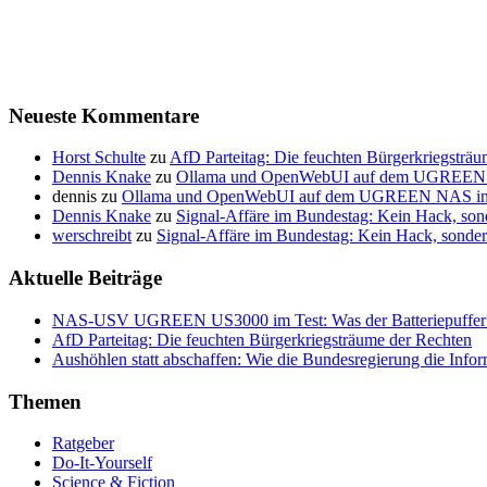
Neueste Kommentare
Horst Schulte
zu
AfD Parteitag: Die feuchten Bürgerkriegsträ
Dennis Knake
zu
Ollama und OpenWebUI auf dem UGREEN NAS
dennis
zu
Ollama und OpenWebUI auf dem UGREEN NAS insta
Dennis Knake
zu
Signal-Affäre im Bundestag: Kein Hack, so
werschreibt
zu
Signal-Affäre im Bundestag: Kein Hack, sond
Aktuelle Beiträge
NAS-USV UGREEN US3000 im Test: Was der Batteriepuffer wir
AfD Parteitag: Die feuchten Bürgerkriegsträume der Rechten
Aushöhlen statt abschaffen: Wie die Bundesregierung die Inform
Themen
Ratgeber
Do-It-Yourself
Science & Fiction