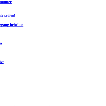
 munter
ergang beheben
en
rkt