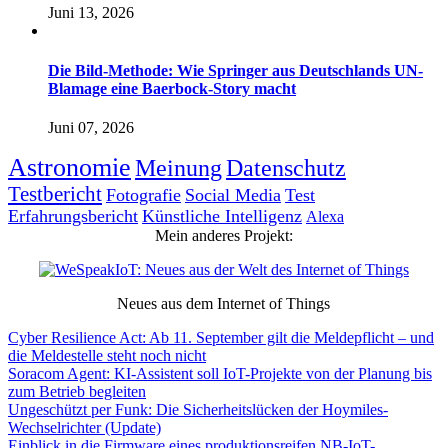
Juni 13, 2026
Die Bild-Methode: Wie Springer aus Deutschlands UN-
Blamage eine Baerbock-Story macht
Juni 07, 2026
Astronomie
Meinung
Datenschutz
Testbericht
Fotografie
Social Media
Test
Erfahrungsbericht
Künstliche Intelligenz
Alexa
Mein anderes Projekt:
Neues aus dem Internet of Things
Cyber Resilience Act: Ab 11. September gilt die Meldepflicht – und
die Meldestelle steht noch nicht
Soracom Agent: KI-Assistent soll IoT-Projekte von der Planung bis
zum Betrieb begleiten
Ungeschützt per Funk: Die Sicherheitslücken der Hoymiles-
Wechselrichter (Update)
Einblick in die Firmware eines produktionsreifen NB-IoT-