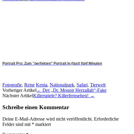
Portrait Pro: Zum "perfekten" Portrait in (fast) fünf Minuten
Fotografie
,
Reise
Kenia
,
Nationalpark
,
Safari
,
Tierwelt
Artikel-
Vorheriger Artikel
←
Der „Dr. Mounir Herzallah“-Fake
Nächster Artikel
Killerspiele? Killerfernsehen!
→
Navigation
Schreibe einen Kommentar
Deine E-Mail-Adresse wird nicht veröffentlicht.
Erforderliche
Felder sind mit
*
markiert