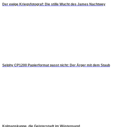
Der ewige Kriegsfotograf: Die stille Wucht des James Nachtwey
Selphy CP1200 Papierformat passt nicht: Der Ärger mit dem Staub
Kolmanskuppe, die Geisterstadt im Wüstensand