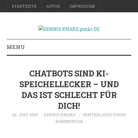
STARTSEITE
AUTOR
IMPRESSUM
MENU
RATGEBER
CHATBOTS SIND KI-
DO-IT-YOURSELF
SPEICHELLECKER – UND
DAS IST SCHLECHT FÜR
SCIENCE & FICTION
DICH!
FOTOGRAFIE
26. JUNI 2025
DENNIS KNAKE
HINTERLASSE EINEN
KOMMENTAR
REISE