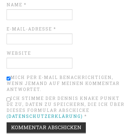
NAME
*
E-MAIL-ADRESSE
*
WEBSITE
MICH PER E-MAIL BENACHRICHTIGEN,
WENN JEMAND AUF MEINEN KOMMENTAR
ANTWORTET.
ICH STIMME DER DENNIS KNAKE PUNKT
DE ZU, DATEN ZU SPEICHERN, DIE ICH ÜBER
DIESES FORMULAR ABSCHICKE
(DATENSCHUTZERKLÄRUNG)
*