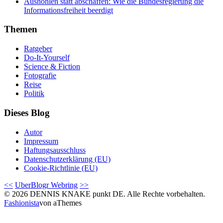
Aushöhlen statt abschaffen: Wie die Bundesregierung die
Informationsfreiheit beerdigt
Themen
Ratgeber
Do-It-Yourself
Science & Fiction
Fotografie
Reise
Politik
Dieses Blog
Autor
Impressum
Haftungsausschluss
Datenschutzerklärung (EU)
Cookie-Richtlinie (EU)
<<
UberBlogr Webring
>>
© 2026 DENNIS KNAKE punkt DE. Alle Rechte vorbehalten.
Fashionista
von aThemes