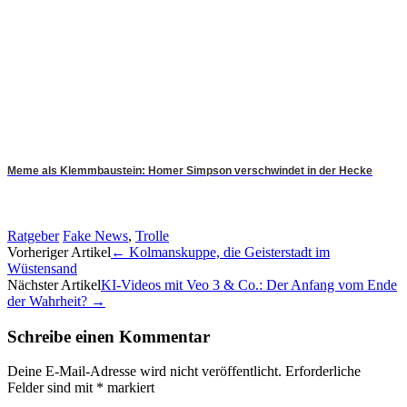
Meme als Klemmbaustein: Homer Simpson verschwindet in der Hecke
Ratgeber
Fake News
,
Trolle
Artikel-
Vorheriger Artikel
←
Kolmanskuppe, die Geisterstadt im
Wüstensand
Navigation
Nächster Artikel
KI-Videos mit Veo 3 & Co.: Der Anfang vom Ende
der Wahrheit?
→
Schreibe einen Kommentar
Deine E-Mail-Adresse wird nicht veröffentlicht.
Erforderliche
Felder sind mit
*
markiert