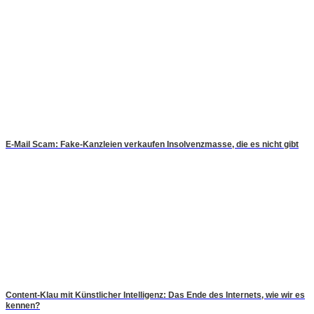
E-Mail Scam: Fake-Kanzleien verkaufen Insolvenzmasse, die es nicht gibt
Content-Klau mit Künstlicher Intelligenz: Das Ende des Internets, wie wir es
kennen?