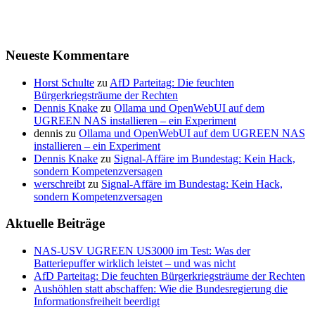
Neueste Kommentare
Horst Schulte
zu
AfD Parteitag: Die feuchten
Bürgerkriegsträume der Rechten
Dennis Knake
zu
Ollama und OpenWebUI auf dem
UGREEN NAS installieren – ein Experiment
dennis
zu
Ollama und OpenWebUI auf dem UGREEN NAS
installieren – ein Experiment
Dennis Knake
zu
Signal-Affäre im Bundestag: Kein Hack,
sondern Kompetenzversagen
werschreibt
zu
Signal-Affäre im Bundestag: Kein Hack,
sondern Kompetenzversagen
Aktuelle Beiträge
NAS-USV UGREEN US3000 im Test: Was der
Batteriepuffer wirklich leistet – und was nicht
AfD Parteitag: Die feuchten Bürgerkriegsträume der Rechten
Aushöhlen statt abschaffen: Wie die Bundesregierung die
Informationsfreiheit beerdigt