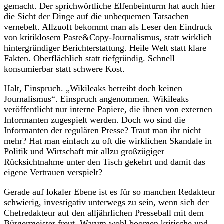
gemacht. Der sprichwörtliche Elfenbeinturm hat auch hier
die Sicht der Dinge auf die unbequemen Tatsachen
vernebelt. Allzuoft bekommt man als Leser den Eindruck
von kritiklosem Paste&Copy-Journalismus, statt wirklich
hintergründiger Berichterstattung. Heile Welt statt klare
Fakten. Oberflächlich statt tiefgründig. Schnell
konsumierbar statt schwere Kost.
Halt, Einspruch. „Wikileaks betreibt doch keinen
Journalismus“. Einspruch angenommen. Wikileaks
veröffentlicht nur interne Papiere, die ihnen von externen
Informanten zugespielt werden. Doch wo sind die
Informanten der regulären Presse? Traut man ihr nicht
mehr? Hat man einfach zu oft die wirklichen Skandale in
Politik und Wirtschaft mit allzu großzügiger
Rücksichtnahme unter den Tisch gekehrt und damit das
eigene Vertrauen verspielt?
Gerade auf lokaler Ebene ist es für so manchen Redakteur
schwierig, investigativ unterwegs zu sein, wenn sich der
Chefredakteur auf den alljährlichen Presseball mit dem
Bürgermeister freut. Warum wohl boomen kritische und