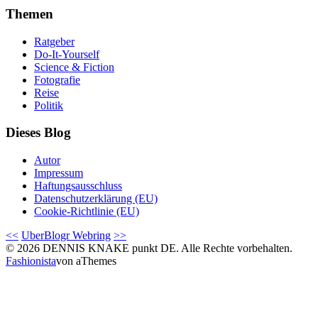
Themen
Ratgeber
Do-It-Yourself
Science & Fiction
Fotografie
Reise
Politik
Dieses Blog
Autor
Impressum
Haftungsausschluss
Datenschutzerklärung (EU)
Cookie-Richtlinie (EU)
<<
UberBlogr Webring
>>
© 2026 DENNIS KNAKE punkt DE. Alle Rechte vorbehalten.
Fashionista
von aThemes