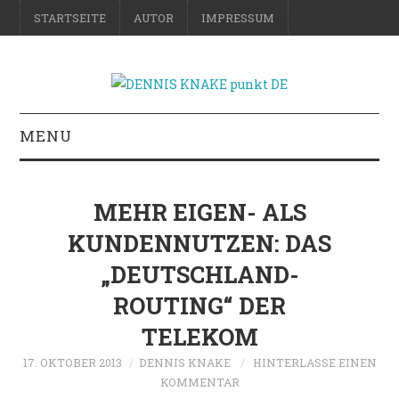
STARTSEITE
AUTOR
IMPRESSUM
MENU
RATGEBER
MEHR EIGEN- ALS
DO-IT-YOURSELF
KUNDENNUTZEN: DAS
„DEUTSCHLAND-
SCIENCE & FICTION
ROUTING“ DER
FOTOGRAFIE
TELEKOM
REISE
17. OKTOBER 2013
DENNIS KNAKE
HINTERLASSE EINEN
KOMMENTAR