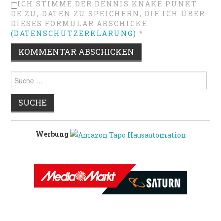
ICH STIMME DER DENNIS KNAKE PUNKT
DE ZU, DATEN ZU SPEICHERN, DIE ICH ÜBER
DIESES FORMULAR ABSCHICKE
(DATENSCHUTZERKLÄRUNG)
*
Suche
nach:
Werbung