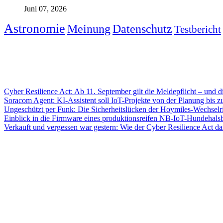
Juni 07, 2026
Astronomie
Meinung
Datenschutz
Testbericht
Cyber Resilience Act: Ab 11. September gilt die Meldepflicht – und di
Soracom Agent: KI-Assistent soll IoT-Projekte von der Planung bis z
Ungeschützt per Funk: Die Sicherheitslücken der Hoymiles-Wechselri
Einblick in die Firmware eines produktionsreifen NB-IoT-Hundehals
Verkauft und vergessen war gestern: Wie der Cyber Resilience Act da