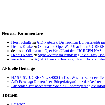
Neueste Kommentare
Horst Schulte
zu
AfD Parteitag: Die feuchten Bürgerkriegsträ
Dennis Knake
zu
Ollama und OpenWebUI auf dem UGREEN NAS
dennis
zu
Ollama und OpenWebUI auf dem UGREEN NAS insta
Dennis Knake
zu
Signal-Affäre im Bundestag: Kein Hack, so
werschreibt
zu
Signal-Affäre im Bundestag: Kein Hack, sond
Aktuelle Beiträge
NAS-USV UGREEN US3000 im Test: Was der Batteriepuffer wir
AfD Parteitag: Die feuchten Bürgerkriegsträume der Rechten
Aushöhlen statt abschaffen: Wie die Bundesregierung die Inform
Themen
Ratgeber