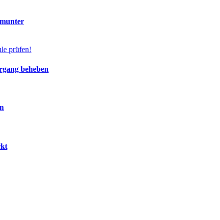
 munter
ergang beheben
en
rkt