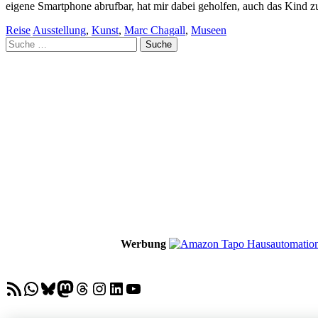
eigene Smartphone abrufbar, hat mir dabei geholfen, auch das Kind 
Reise
Ausstellung
,
Kunst
,
Marc Chagall
,
Museen
Suche
nach:
Werbung
RSS-Feed
WhatsApp
Bluesky
Mastodon
Threads
Instagram
LinkedIn
YouTube