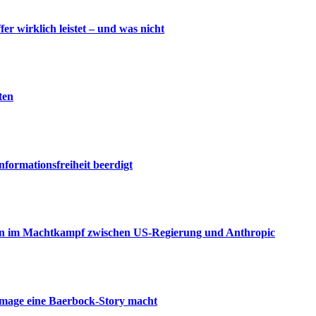
wirklich leistet – und was nicht
ten
nformationsfreiheit beerdigt
aden im Machtkampf zwischen US-Regierung und Anthropic
amage eine Baerbock-Story macht