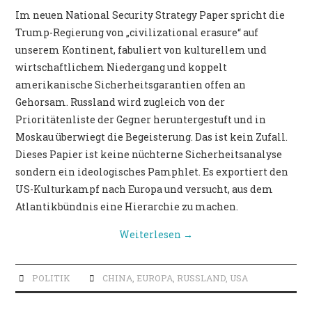
POLITIK
Im neuen National Security Strategy Paper spricht die
Trump-Regierung von „civilizational erasure“ auf
unserem Kontinent, fabuliert von kulturellem und
wirtschaftlichem Niedergang und koppelt
amerikanische Sicherheitsgarantien offen an
Gehorsam. Russland wird zugleich von der
Prioritätenliste der Gegner heruntergestuft und in
Moskau überwiegt die Begeisterung. Das ist kein Zufall.
Dieses Papier ist keine nüchterne Sicherheitsanalyse
sondern ein ideologisches Pamphlet. Es exportiert den
US-Kulturkampf nach Europa und versucht, aus dem
Atlantikbündnis eine Hierarchie zu machen.
Weiterlesen
→
POLITIK
CHINA
,
EUROPA
,
RUSSLAND
,
USA