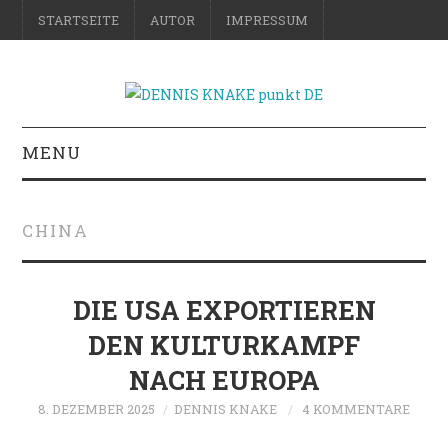
STARTSEITE
AUTOR
IMPRESSUM
MENU
RATGEBER
CHINA
DO-IT-YOURSELF
SCIENCE & FICTION
DIE USA EXPORTIEREN
DEN KULTURKAMPF
FOTOGRAFIE
NACH EUROPA
REISE
8. DEZEMBER 2025
DENNIS KNAKE
4 KOMMENTARE