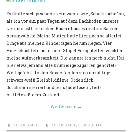
POLITIK
Es fühlte sich ja schon so ein wenig wie „Schatzsuche“ an,
als ich vor ein paar Tagen auf dem Dachboden unseres
kleinen ostfriesischen Bauernhauses in alten Sachen
herumwühlte. Meine Mutter hatte hier noch so allerlei
Dinge aus meinen Kindertagen herumliegen. Vier
Holzschachteln auf einem Stapel Europaletten weckten
meine Aufmerksamkeit. Die kannte ich noch nicht. Hat
hier etwa jemand alte krümelige Zigarren gehortet?
Weit gefehlt. In den Boxen fanden sich unzählige
schwarz-weiß Kleinbildfilme. Ordentlich
durchnummeriert und teils tadellosem, teils
mittelmäßigem Zustand.
Weiterlesen
→
FOTOGRAFIE
FOTOGRAFIE
,
GESCHICHTE