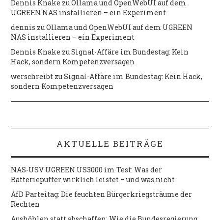
Dennis Knake
zu
Ollama und OpenWebUI auf dem
UGREEN NAS installieren – ein Experiment
dennis
zu
Ollama und OpenWebUI auf dem UGREEN
NAS installieren – ein Experiment
Dennis Knake
zu
Signal-Affäre im Bundestag: Kein
Hack, sondern Kompetenzversagen
werschreibt
zu
Signal-Affäre im Bundestag: Kein Hack,
sondern Kompetenzversagen
AKTUELLE BEITRÄGE
NAS-USV UGREEN US3000 im Test: Was der
Batteriepuffer wirklich leistet – und was nicht
AfD Parteitag: Die feuchten Bürgerkriegsträume der
Rechten
Aushöhlen statt abschaffen: Wie die Bundesregierung