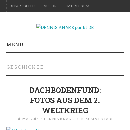
STARTSEITE
AUTOR
IMPRESSUM
MENU
RATGEBER
GESCHICHTE
DO-IT-YOURSELF
SCIENCE & FICTION
DACHBODENFUND:
FOTOS AUS DEM 2.
FOTOGRAFIE
WELTKRIEG
REISE
31. MAI 2012
DENNIS KNAKE
10 KOMMENTARE