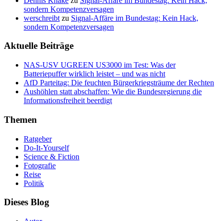
Dennis Knake
zu
Signal-Affäre im Bundestag: Kein Hack,
sondern Kompetenzversagen
werschreibt
zu
Signal-Affäre im Bundestag: Kein Hack,
sondern Kompetenzversagen
Aktuelle Beiträge
NAS-USV UGREEN US3000 im Test: Was der
Batteriepuffer wirklich leistet – und was nicht
AfD Parteitag: Die feuchten Bürgerkriegsträume der Rechten
Aushöhlen statt abschaffen: Wie die Bundesregierung die
Informationsfreiheit beerdigt
Themen
Ratgeber
Do-It-Yourself
Science & Fiction
Fotografie
Reise
Politik
Dieses Blog