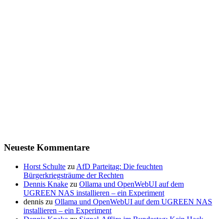
Neueste Kommentare
Horst Schulte
zu
AfD Parteitag: Die feuchten
Bürgerkriegsträume der Rechten
Dennis Knake
zu
Ollama und OpenWebUI auf dem
UGREEN NAS installieren – ein Experiment
dennis
zu
Ollama und OpenWebUI auf dem UGREEN NAS
installieren – ein Experiment