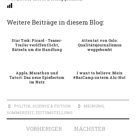
Weitere Beiträge in diesem Blog:
Star Trek: Picard - Teaser-
Attentat von Oslo:
Trailer veröffentlicht,
Qualitätsjournalismus
Rätseln um die Handlung
weggebombt
Apple, Marathon und
I want to believe: Mein
Tatort: Das neue Spießertum
#BarCamp unterm Alu-Hut
im Netz
POLITIK
,
SCIENCE & FICTION
MEINUNG
,
SOMMERZEIT
,
ZEITUMSTELLUNG
Artikel-
VORHERIGER
NÄCHSTER