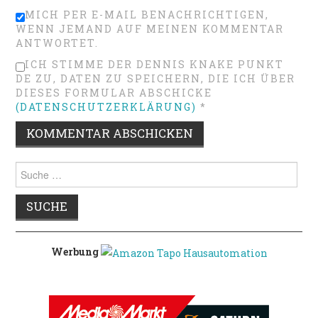
MICH PER E-MAIL BENACHRICHTIGEN,
WENN JEMAND AUF MEINEN KOMMENTAR
ANTWORTET.
ICH STIMME DER DENNIS KNAKE PUNKT
DE ZU, DATEN ZU SPEICHERN, DIE ICH ÜBER
DIESES FORMULAR ABSCHICKE
(DATENSCHUTZERKLÄRUNG)
*
Suche
nach:
Werbung