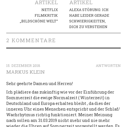
Navigation
ARTIKEL
ARTIKEL
NETFLIX
ALEXA STÖRUNG: ICH
FILMKRITIK
HABE LEIDER GERADE
„BILDSCHÖNE WELT“
SCHWIERIGKEITEN,
DICH ZU VERSTEHEN
2 KOMMENTARE
15. DEZEMBER 2018
ANTWORTEN
MARKUS KLEIN
Sehr geehrte Damen und Herren!
Ich plàdiere das zukùnftig wie vor der Einfùhrung der
Sommerzeit die ewige Normalzeit ( Winterzeit) in
Deutschland und Europa erhalten bleibt , da dies der
inneren Uhr eines Menschen entspricht und der Schlaf/
Wachrhytmus richtig funktioniert. Meiner Meinung
nach sollen am 31.03.2019 nicht mehr und nie mehr
wieder die Uhren auf Somnerzeit vorgestellt werden. Es