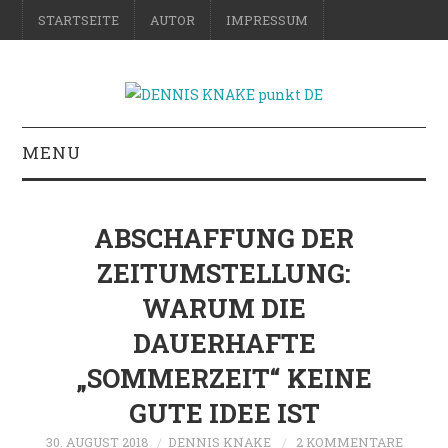
STARTSEITE
AUTOR
IMPRESSUM
MENU
RATGEBER
ABSCHAFFUNG DER
DO-IT-YOURSELF
ZEITUMSTELLUNG:
WARUM DIE
SCIENCE & FICTION
DAUERHAFTE
FOTOGRAFIE
„SOMMERZEIT“ KEINE
REISE
GUTE IDEE IST
30. AUGUST 2018
DENNIS KNAKE
2 KOMMENTARE