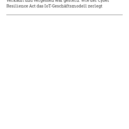
Verkauft und vergessen war gestern: Wie der Cyber
Resilience Act das IoT-Geschäftsmodell zerlegt