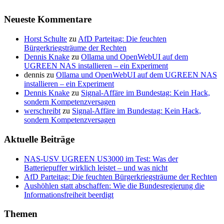
Neueste Kommentare
Horst Schulte
zu
AfD Parteitag: Die feuchten
Bürgerkriegsträume der Rechten
Dennis Knake
zu
Ollama und OpenWebUI auf dem
UGREEN NAS installieren – ein Experiment
dennis
zu
Ollama und OpenWebUI auf dem UGREEN NAS
installieren – ein Experiment
Dennis Knake
zu
Signal-Affäre im Bundestag: Kein Hack,
sondern Kompetenzversagen
werschreibt
zu
Signal-Affäre im Bundestag: Kein Hack,
sondern Kompetenzversagen
Aktuelle Beiträge
NAS-USV UGREEN US3000 im Test: Was der
Batteriepuffer wirklich leistet – und was nicht
AfD Parteitag: Die feuchten Bürgerkriegsträume der Rechten
Aushöhlen statt abschaffen: Wie die Bundesregierung die
Informationsfreiheit beerdigt
Themen