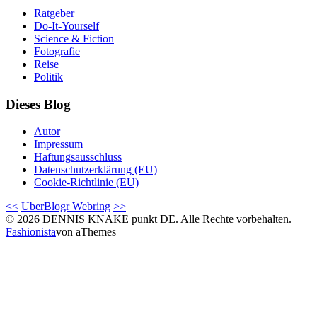
Ratgeber
Do-It-Yourself
Science & Fiction
Fotografie
Reise
Politik
Dieses Blog
Autor
Impressum
Haftungsausschluss
Datenschutzerklärung (EU)
Cookie-Richtlinie (EU)
<<
UberBlogr Webring
>>
© 2026 DENNIS KNAKE punkt DE. Alle Rechte vorbehalten.
Fashionista
von aThemes