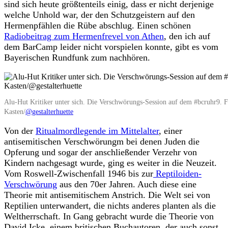
sind sich heute größtenteils einig, dass er nicht derjenige
welche Unhold war, der den Schutzgeistern auf den
Hermenpfählen die Rübe abschlug. Einen schönen
Radiobeitrag zum Hermenfrevel von Athen
, den ich auf
dem BarCamp leider nicht vorspielen konnte, gibt es vom
Bayerischen Rundfunk zum nachhören.
Alu-Hut Kritiker unter sich. Die Verschwörungs-Session auf dem #bcruhr9. 
Kasten/
@gestalterhuette
Von der
Ritualmordlegende im Mittelalter
, einer
antisemitischen Verschwörungm bei denen Juden die
Opferung und sogar der anschließender Verzehr von
Kindern nachgesagt wurde, ging es weiter in die Neuzeit.
Vom Roswell-Zwischenfall 1946 bis zur
Reptiloiden-
Verschwörung
aus den 70er Jahren. Auch diese eine
Theorie mit antisemitischem Anstrich. Die Welt sei von
Reptilien unterwandert, die nichts anderes planten als die
Weltherrschaft. In Gang gebracht wurde die Theorie von
David Icke, einem britischen Buchautoren, der auch sonst