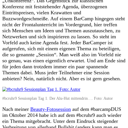
„Unkonferenz“. Das Gegenstück zur klassischen
Konferenz mit feststehender Agenda, überzogenen
Eintrittspreisen, vielen Krawatten und
Buzzwordgeschmeiße. Auf einem BarCamp hingegen steht
nicht der Frontalunterricht im Vordergrund, hier treffen
sich Menschen um Ideen und Themen auszutauschen, zu
Netzwerken und sich inspirieren zu lassen. So steht im
Vorfeld auch keine Agenda fest. Jeder BarCamper ist
aufgerufen, sich mit einem eigenen Thema zu beteiligen,
die so genannte „Session“. Man weiß also im Vorfeld nie
so genau, was einen eigentlich erwartet. Und am Ende sind
für jeden dann trotzdem immer ein paar spannende
Themen dabei. Muss jeder Teilnehmer eine Session
anbieten? Nein, natürlich nicht. Aber es ist gern gesehen.
#bcruhr9 Sessionplan Tag 1. Der Alu-Hut mittendrin…. Foto: Autor
Nach meiner
Beauty-Fotosession
auf dem #barcampDUS
im Oktober 2014 habe ich auf dem #bcruhr9 auch wieder
ein Thema mitgebracht. Unter dem Eindruck steigender
Verbreitung von allerhand Bullshit (anders kann man es