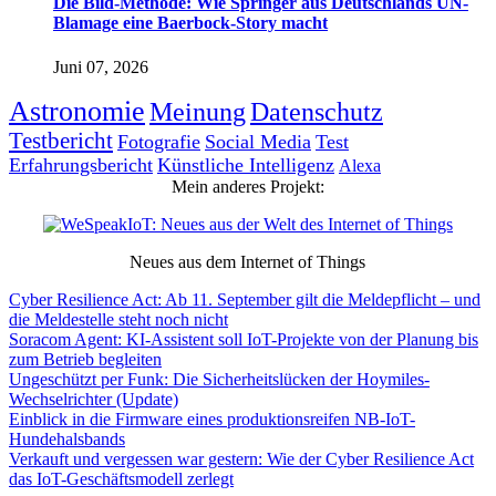
Die Bild-Methode: Wie Springer aus Deutschlands UN-
Blamage eine Baerbock-Story macht
Juni 07, 2026
Astronomie
Meinung
Datenschutz
Testbericht
Fotografie
Social Media
Test
Erfahrungsbericht
Künstliche Intelligenz
Alexa
Mein anderes Projekt:
Neues aus dem Internet of Things
Cyber Resilience Act: Ab 11. September gilt die Meldepflicht – und
die Meldestelle steht noch nicht
Soracom Agent: KI-Assistent soll IoT-Projekte von der Planung bis
zum Betrieb begleiten
Ungeschützt per Funk: Die Sicherheitslücken der Hoymiles-
Wechselrichter (Update)
Einblick in die Firmware eines produktionsreifen NB-IoT-
Hundehalsbands
Verkauft und vergessen war gestern: Wie der Cyber Resilience Act
das IoT-Geschäftsmodell zerlegt