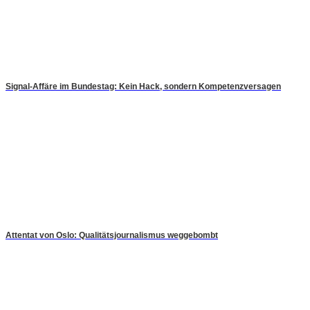
Signal-Affäre im Bundestag: Kein Hack, sondern Kompetenzversagen
Attentat von Oslo: Qualitätsjournalismus weggebombt