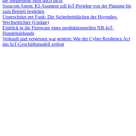
die Meldestelle steht noch nicht
Soracom Agent: KI-Assistent soll IoT-Projekte von der Planung bis
zum Betrieb begleiten
Ungeschützt per Funk: Die Sicherheitslücken der Hoymiles-
Wechselrichter (Update)
Einblick in die Firmware eines produktionsreifen NB-IoT-
Hundehalsbands
Verkauft und vergessen war gestern: Wie der Cyber Resilience Act
das IoT-Geschäftsmodell zerlegt