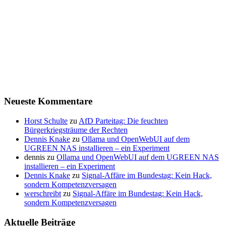
Neueste Kommentare
Horst Schulte
zu
AfD Parteitag: Die feuchten
Bürgerkriegsträume der Rechten
Dennis Knake
zu
Ollama und OpenWebUI auf dem
UGREEN NAS installieren – ein Experiment
dennis
zu
Ollama und OpenWebUI auf dem UGREEN NAS
installieren – ein Experiment
Dennis Knake
zu
Signal-Affäre im Bundestag: Kein Hack,
sondern Kompetenzversagen
werschreibt
zu
Signal-Affäre im Bundestag: Kein Hack,
sondern Kompetenzversagen
Aktuelle Beiträge