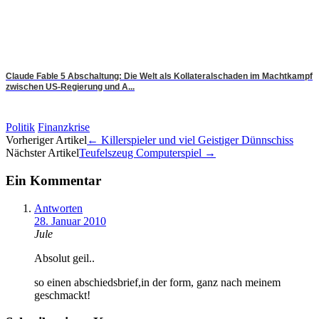
Claude Fable 5 Abschaltung: Die Welt als Kollateralschaden im Machtkampf
zwischen US-Regierung und A...
Politik
Finanzkrise
Artikel-
Vorheriger Artikel
←
Killerspieler und viel Geistiger Dünnschiss
Nächster Artikel
Teufelszeug Computerspiel
→
Navigation
Ein Kommentar
Antworten
28. Januar 2010
Jule
Absolut geil..
so einen abschiedsbrief,in der form, ganz nach meinem
geschmackt!