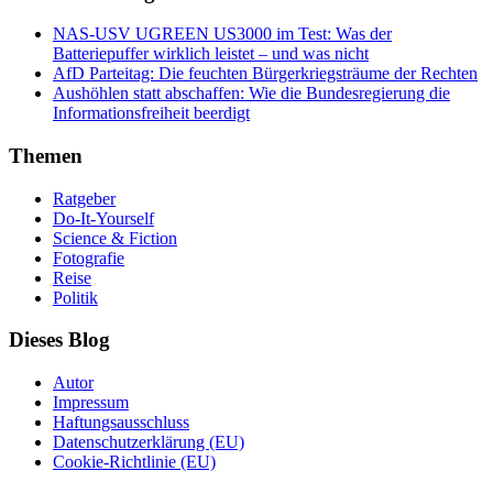
NAS-USV UGREEN US3000 im Test: Was der
Batteriepuffer wirklich leistet – und was nicht
AfD Parteitag: Die feuchten Bürgerkriegsträume der Rechten
Aushöhlen statt abschaffen: Wie die Bundesregierung die
Informationsfreiheit beerdigt
Themen
Ratgeber
Do-It-Yourself
Science & Fiction
Fotografie
Reise
Politik
Dieses Blog
Autor
Impressum
Haftungsausschluss
Datenschutzerklärung (EU)
Cookie-Richtlinie (EU)