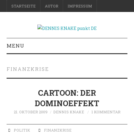
STARTSEITE
AUTOR
IMPRESSUM
MENU
RATGEBER
FINANZKRISE
DO-IT-YOURSELF
SCIENCE & FICTION
CARTOON: DER
DOMINOEFFEKT
FOTOGRAFIE
21. OKTOBER 2009
DENNIS KNAKE
1 KOMMENTAR
REISE
POLITIK
FINANZKRISE