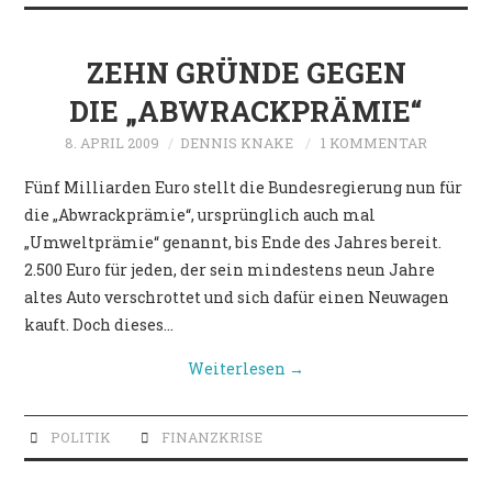
POLITIK
ZEHN GRÜNDE GEGEN
DIE „ABWRACKPRÄMIE“
8. APRIL 2009
DENNIS KNAKE
1 KOMMENTAR
Fünf Milliarden Euro stellt die Bundesregierung nun für
die „Abwrackprämie“, ursprünglich auch mal
„Umweltprämie“ genannt, bis Ende des Jahres bereit.
2.500 Euro für jeden, der sein mindestens neun Jahre
altes Auto verschrottet und sich dafür einen Neuwagen
kauft. Doch dieses…
Weiterlesen
→
POLITIK
FINANZKRISE