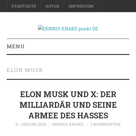
STARTSEITE
AUTOR
IMPRESSUM
MENU
RATGEBER
ELON MUSK
DO-IT-YOURSELF
SCIENCE & FICTION
ELON MUSK UND X: DER
MILLIARDÄR UND SEINE
FOTOGRAFIE
ARMEE DES HASSES
REISE
11. JANUAR 2026
DENNIS KNAKE
1 KOMMENTAR