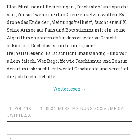
POLITIK
Elon Musk nennt Regierungen „Faschisten“ und spricht
von „Zensur“ wenn sie ihm Grenzen setzen wollen. Es
drohe das Ende der „Meinungsfreiheit“, faucht er auf X.
Seine Armee aus Fans und Bots stimmt mit ein, seine
Algorithmen sorgen dafür, dass es jeder zu Gesicht
bekommt. Doch das ist nicht mutig oder
freiheitsliebend. Es ist schlicht unanständig – und vor
allem falsch. Wer Begriffe wie Faschismus und Zensur
derart missbraucht, entwertet Geschichte und vergiftet
die politische Debatte.
Weiterlesen
→
POLITIK
ELON MUSK
,
MEINUNG
,
SOCIAL MEDIA
,
TWITTER
,
X
Suche