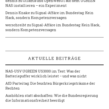
dennis
zu
Ollama und OpenWebUI auf dem UGREEN
NAS installieren – ein Experiment
Dennis Knake
zu
Signal-Affäre im Bundestag: Kein
Hack, sondern Kompetenzversagen
werschreibt
zu
Signal-Affäre im Bundestag: Kein Hack,
sondern Kompetenzversagen
AKTUELLE BEITRÄGE
NAS-USV UGREEN US3000 im Test: Was der
Batteriepuffer wirklich leistet – und was nicht
AfD Parteitag: Die feuchten Bürgerkriegsträume der
Rechten
Aushöhlen statt abschaffen: Wie die Bundesregierung
die Informationsfreiheit beerdigt