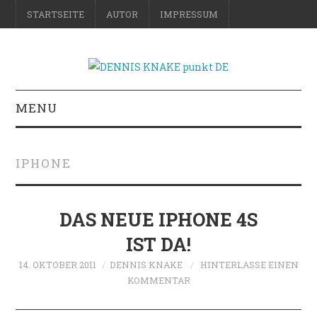
STARTSEITE
AUTOR
IMPRESSUM
MENU
RATGEBER
IPHONE
DO-IT-YOURSELF
SCIENCE & FICTION
DAS NEUE IPHONE 4S
IST DA!
FOTOGRAFIE
14. OKTOBER 2011
DENNIS KNAKE
HINTERLASSE EINEN
KOMMENTAR
REISE