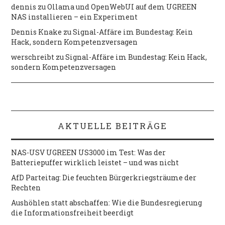
dennis
zu
Ollama und OpenWebUI auf dem UGREEN
NAS installieren – ein Experiment
Dennis Knake
zu
Signal-Affäre im Bundestag: Kein
Hack, sondern Kompetenzversagen
werschreibt
zu
Signal-Affäre im Bundestag: Kein Hack,
sondern Kompetenzversagen
AKTUELLE BEITRÄGE
NAS-USV UGREEN US3000 im Test: Was der
Batteriepuffer wirklich leistet – und was nicht
AfD Parteitag: Die feuchten Bürgerkriegsträume der
Rechten
Aushöhlen statt abschaffen: Wie die Bundesregierung
die Informationsfreiheit beerdigt