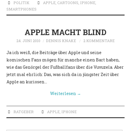
POLITIK
POLITIK
APPLE
,
CARTOONS
,
IPHONE
,
SMARTPHONES
APPLE MACHT BLIND
24. JUNI 2010
DENNIS KNAKE
2 KOMMENTARE
Ja ich weiß, die Beiträge über Apple und seine
komischen Fans mögen für manche einen Bart haben,
wie das Genörgel der Fußballfans über die Vuvuzela. Aber
jetzt mal ehrlich: Das, was sich da in jüngster Zeit über
Apple an kuriosen…
Weiterlesen
→
RATGEBER
APPLE
,
IPHONE