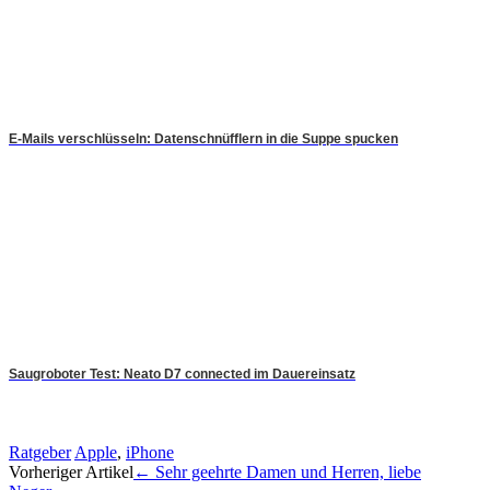
E-Mails verschlüsseln: Datenschnüfflern in die Suppe spucken
Saugroboter Test: Neato D7 connected im Dauereinsatz
Ratgeber
Apple
,
iPhone
Artikel-
Vorheriger Artikel
←
Sehr geehrte Damen und Herren, liebe