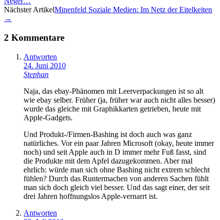
Neger…
Navigation
Nächster Artikel
Minenfeld Soziale Medien: Im Netz der Eitelkeiten
→
2 Kommentare
Antworten
24. Juni 2010
Stephan
Naja, das ebay-Phänomen mit Leerverpackungen ist so alt
wie ebay selber. Früher (ja, früher war auch nicht alles besser)
wurde das gleiche mit Graphikkarten getrieben, heute mit
Apple-Gadgets.
Und Produkt-/Firmen-Bashing ist doch auch was ganz
natürliches. Vor ein paar Jahren Microsoft (okay, heute immer
noch) und seit Apple auch in D immer mehr Fuß fasst, sind
die Produkte mit dem Apfel dazugekommen. Aber mal
ehrlich: würde man sich ohne Bashing nicht extrem schlecht
fühlen? Durch das Runtermachen von anderen Sachen fühlt
man sich doch gleich viel besser. Und das sagt einer, der seit
drei Jahren hoffnungslos Apple-vernarrt ist.
Antworten