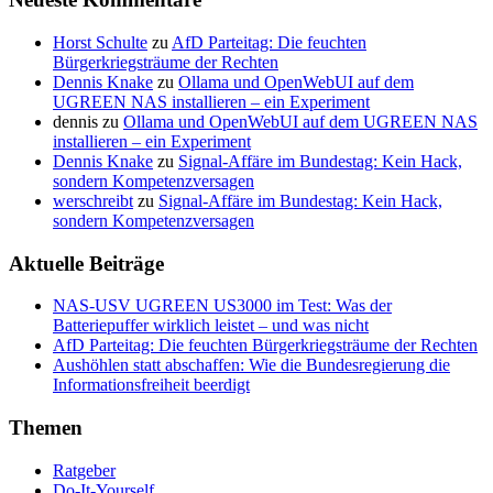
Horst Schulte
zu
AfD Parteitag: Die feuchten
Bürgerkriegsträume der Rechten
Dennis Knake
zu
Ollama und OpenWebUI auf dem
UGREEN NAS installieren – ein Experiment
dennis
zu
Ollama und OpenWebUI auf dem UGREEN NAS
installieren – ein Experiment
Dennis Knake
zu
Signal-Affäre im Bundestag: Kein Hack,
sondern Kompetenzversagen
werschreibt
zu
Signal-Affäre im Bundestag: Kein Hack,
sondern Kompetenzversagen
Aktuelle Beiträge
NAS-USV UGREEN US3000 im Test: Was der
Batteriepuffer wirklich leistet – und was nicht
AfD Parteitag: Die feuchten Bürgerkriegsträume der Rechten
Aushöhlen statt abschaffen: Wie die Bundesregierung die
Informationsfreiheit beerdigt
Themen
Ratgeber
Do-It-Yourself