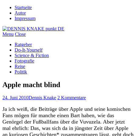
Startseite
Autor
Impressum
Menu
Close
Ratgeber
Do-It-Yourself
Science & Fiction
Fotografie
Reise
Politik
Apple macht blind
24. Juni 2010
Dennis Knake
2 Kommentare
Ja ich weiß, die Beiträge über Apple und seine komischen
Fans mögen für manche einen Bart haben, wie das
Genörgel der Fußballfans über die Vuvuzela. Aber jetzt
mal ehrlich: Das, was sich da in jüngster Zeit über Apple
an kuriosen Geschichten* zusammentragen lässt, geht doch