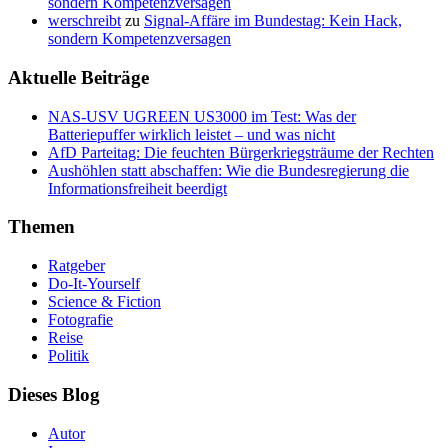
sondern Kompetenzversagen
werschreibt
zu
Signal-Affäre im Bundestag: Kein Hack,
sondern Kompetenzversagen
Aktuelle Beiträge
NAS-USV UGREEN US3000 im Test: Was der
Batteriepuffer wirklich leistet – und was nicht
AfD Parteitag: Die feuchten Bürgerkriegsträume der Rechten
Aushöhlen statt abschaffen: Wie die Bundesregierung die
Informationsfreiheit beerdigt
Themen
Ratgeber
Do-It-Yourself
Science & Fiction
Fotografie
Reise
Politik
Dieses Blog
Autor