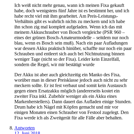
Ich weiß nicht mehr genau, wann ich meinen Fixa gekauft
habe, doch wenigstens fünf Jahre ist es bestimmt her, und ich
habe recht viel mit ihm gearbeitet. Am Preis-Leistungs-
Verhältnis gibt es wahrlich nichts zu meckern und ich habe
ihn schon zig mal komplett aufgeladen. Wenn ich das mit
meinem Akkuschrauber von Bosch vergleiche (PSR 960 –
eines der grünen Bosch-Amateurmodelle – seitdem nur noch
blau, wenn es Bosch sein muß). Nach ein paar Aufladungen
war dessen Akku praktisch hinüber, schaffte nur noch ein paar
Schrauben und entleert sich auch bei Nichtnutzung binnen
weniger Tage (nicht so der Fixa). Leider kein Einzelfall,
sondern die Regel, wir mir bestätigt wurde
Der Akku ist aber auch gleichzeitig ein Manko des Fixa,
worüber man in dieser Preisklasse jedoch auch nicht zu sehr
meckern sollte. Er ist fest verbaut und somit kein Austausch
gegen einen Ersatzakku möglich (andererseits kostet ein
zweiter Fixa inkl. Zubehör weniger als ein Akku eines
Markenherstellers). Dann dauert das Aufladen einige Stunden.
Drum habe ich Nägel mit Köpfen gemacht und mir vor
einigen Monaten einen Schrauber von Festool zugelegt. Den
Fixa werde ich als Zweitgerät für alle Fälle aber behalten.
Antworten
12. Juni 2018