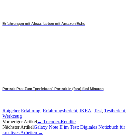
Erfahrungen mit Alexa: Leben mit Amazon Echo
Portrait Pro: Zum "perfekten" Portrait in (fast) fünf Minuten
Ratgeber
Erfahrung
,
Erfahrungsbericht
,
IKEA
,
Test
,
Testbericht
,
Werkzeug
Artikel-
Vorheriger Artikel
←
Tricoder-Rendite
Nächster Artikel
Galaxy Note II im Test: Digitales Notizbuch für
Navigation
kreatives Arbeiten
→