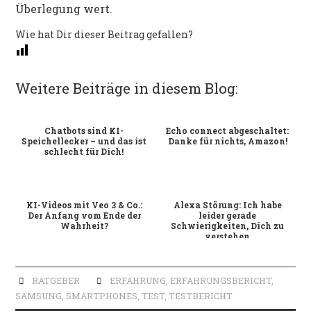
Überlegung wert.
Wie hat Dir dieser Beitrag gefallen?
Weitere Beiträge in diesem Blog:
Chatbots sind KI-
Echo connect abgeschaltet:
Speichellecker – und das ist
Danke für nichts, Amazon!
schlecht für Dich!
KI-Videos mit Veo 3 & Co.:
Alexa Störung: Ich habe
Der Anfang vom Ende der
leider gerade
Wahrheit?
Schwierigkeiten, Dich zu
verstehen
RATGEBER
ERFAHRUNG
,
ERFAHRUNGSBERICHT
,
SAMSUNG
,
SMARTPHONES
,
TEST
,
TESTBERICHT