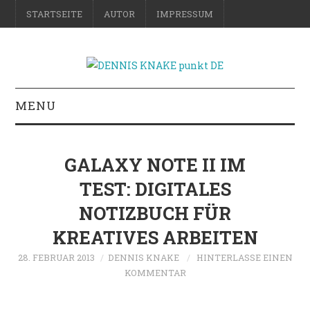
STARTSEITE
AUTOR
IMPRESSUM
MENU
RATGEBER
GALAXY NOTE II IM
DO-IT-YOURSELF
TEST: DIGITALES
NOTIZBUCH FÜR
SCIENCE & FICTION
KREATIVES ARBEITEN
FOTOGRAFIE
28. FEBRUAR 2013
DENNIS KNAKE
HINTERLASSE EINEN
KOMMENTAR
REISE