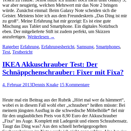
war aber neugierig, welchen Mehrwert mir das Note 2 bringen
würde. Zunächst einmal: Beim Galaxy Note scheiden sich die
Geister. Meistens höre ich aus dem Freundeskreis „Das Ding ist mir
zu groß“. Meine Erfahrung hat mir gezeigt: Es ist eine gute
Mischung aus Tablet und Smartphone. Ein digitales Notizbuch
eben. Der mitgelieferte Stift ist zudem perfekt, um Skizzen
anzufertigen.
Weiterlesen
→
Ratgeber
Erfahrung
,
Erfahrungsbericht
,
Samsung
,
Smartphones
,
Test
,
Testbericht
IKEA Akkuschrauber Test: Der
Schnäppchenschrauber: Fixer mit Fixa?
4. Februar 2013
Dennis Knake
15 Kommentare
Heute mal ein Beitrag aus der Rubrik „Hört mal wer da hämmert“,
wobei es in diesem Fall wohl eher „schrauben“ heißen müsste: Bei
meinem jüngsten Ausflug in die schwedische Möbelhölle* fiel mir
für den unglaublichen Preis von 8,90 Euro der Akkuschrauber
„Fixa“ ins Auge. Komplett mit Ladegerät und einem Schraubensatz.
Taugt das Ding was? Aus den schnell herbeigegoogelten