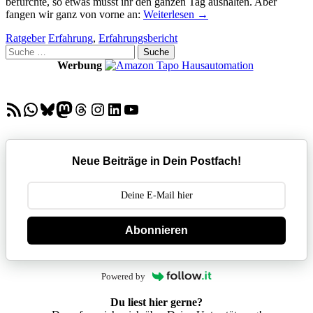
befürchte, so etwas müsst ihr den ganzen Tag aushalten. Aber
fangen wir ganz von vorne an:
Weiterlesen
→
Ratgeber
Erfahrung
,
Erfahrungsbericht
Suche
nach:
Werbung
RSS-Feed
WhatsApp
Bluesky
Mastodon
Threads
Instagram
LinkedIn
YouTube
Neue Beiträge in Dein Postfach!
Abonnieren
Powered by
Du liest hier gerne?