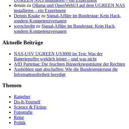
UGREEN NAS installieren – ein Experiment
dennis
zu
Ollama und OpenWebUI auf dem UGREEN NAS
installieren – ein Experiment
Dennis Knake
zu
Signal-Affäre im Bundestag: Kein Hack,
sondern Kompetenzversagen
werschreibt
zu
Signal-Affäre im Bundestag: Kein Hack,
sondern Kompetenzversagen
Aktuelle Beiträge
NAS-USV UGREEN US3000 im Test: Was der
Batteriepuffer wirklich leistet – und was nicht
AfD Parteitag: Die feuchten Bürgerkriegsträume der Rechten
Aushöhlen statt abschaffen: Wie die Bundesregierung die
Informationsfreiheit beerdigt
Themen
Ratgeber
Do-It-Yourself
Science & Fiction
Fotografie
Reise
Politik