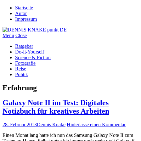
Startseite
Autor
Impressum
Menu
Close
Ratgeber
Do-It-Yourself
Science & Fiction
Fotografie
Reise
Politik
Erfahrung
Galaxy Note II im Test: Digitales
Notizbuch für kreatives Arbeiten
28. Februar 2013
Dennis Knake
Hinterlasse einen Kommentar
Einen Monat lang hatte ich nun das Samsung Galaxy Note II zum
Testen zu Hause. Selbst nutze ich immer noch mein uralt Galaxy S,