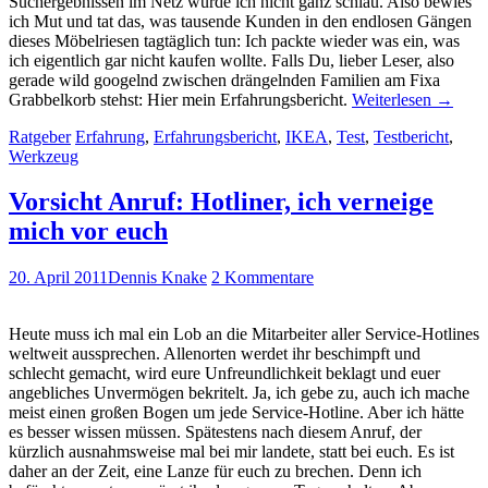
Suchergebnissen im Netz wurde ich nicht ganz schlau. Also bewies
ich Mut und tat das, was tausende Kunden in den endlosen Gängen
dieses Möbelriesen tagtäglich tun: Ich packte wieder was ein, was
ich eigentlich gar nicht kaufen wollte. Falls Du, lieber Leser, also
gerade wild googelnd zwischen drängelnden Familien am Fixa
Grabbelkorb stehst: Hier mein Erfahrungsbericht.
Weiterlesen
→
Ratgeber
Erfahrung
,
Erfahrungsbericht
,
IKEA
,
Test
,
Testbericht
,
Werkzeug
Vorsicht Anruf: Hotliner, ich verneige
mich vor euch
20. April 2011
Dennis Knake
2 Kommentare
Heute muss ich mal ein Lob an die Mitarbeiter aller Service-Hotlines
weltweit aussprechen. Allenorten werdet ihr beschimpft und
schlecht gemacht, wird eure Unfreundlichkeit beklagt und euer
angebliches Unvermögen bekritelt. Ja, ich gebe zu, auch ich mache
meist einen großen Bogen um jede Service-Hotline. Aber ich hätte
es besser wissen müssen. Spätestens nach diesem Anruf, der
kürzlich ausnahmsweise mal bei mir landete, statt bei euch. Es ist
daher an der Zeit, eine Lanze für euch zu brechen. Denn ich