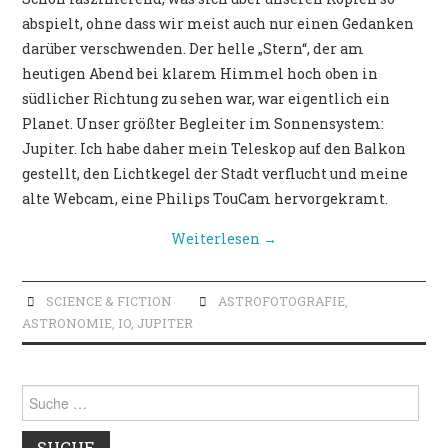
POLITIK
abspielt, ohne dass wir meist auch nur einen Gedanken
darüber verschwenden. Der helle „Stern“, der am
heutigen Abend bei klarem Himmel hoch oben in
südlicher Richtung zu sehen war, war eigentlich ein
Planet. Unser größter Begleiter im Sonnensystem:
Jupiter. Ich habe daher mein Teleskop auf den Balkon
gestellt, den Lichtkegel der Stadt verflucht und meine
alte Webcam, eine Philips TouCam hervorgekramt.
Weiterlesen
→
SCIENCE & FICTION
ASTROFOTOGRAFIE
,
ASTRONOMIE
,
IO
,
JUPITER
Suche
nach: