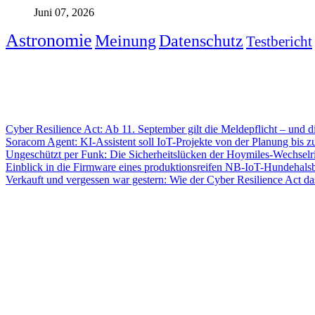
Juni 07, 2026
Astronomie
Meinung
Datenschutz
Testbericht
Cyber Resilience Act: Ab 11. September gilt die Meldepflicht – und di
Soracom Agent: KI-Assistent soll IoT-Projekte von der Planung bis z
Ungeschützt per Funk: Die Sicherheitslücken der Hoymiles-Wechselri
Einblick in die Firmware eines produktionsreifen NB-IoT-Hundehals
Verkauft und vergessen war gestern: Wie der Cyber Resilience Act da