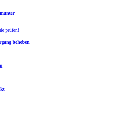
 munter
ergang beheben
en
rkt