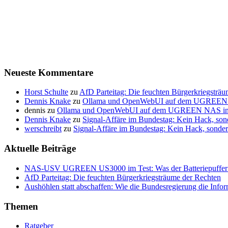
Neueste Kommentare
Horst Schulte
zu
AfD Parteitag: Die feuchten Bürgerkriegsträ
Dennis Knake
zu
Ollama und OpenWebUI auf dem UGREEN NAS
dennis
zu
Ollama und OpenWebUI auf dem UGREEN NAS insta
Dennis Knake
zu
Signal-Affäre im Bundestag: Kein Hack, so
werschreibt
zu
Signal-Affäre im Bundestag: Kein Hack, sond
Aktuelle Beiträge
NAS-USV UGREEN US3000 im Test: Was der Batteriepuffer wir
AfD Parteitag: Die feuchten Bürgerkriegsträume der Rechten
Aushöhlen statt abschaffen: Wie die Bundesregierung die Inform
Themen
Ratgeber