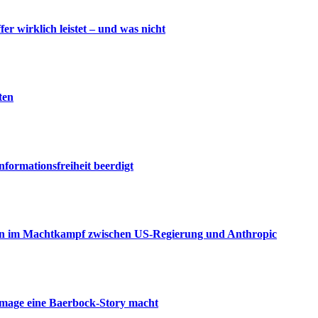
wirklich leistet – und was nicht
ten
nformationsfreiheit beerdigt
aden im Machtkampf zwischen US-Regierung und Anthropic
amage eine Baerbock-Story macht