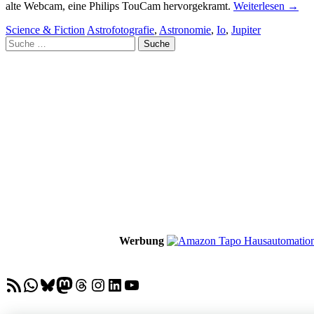
alte Webcam, eine Philips TouCam hervorgekramt.
Weiterlesen
→
Science & Fiction
Astrofotografie
,
Astronomie
,
Io
,
Jupiter
Suche
nach:
Werbung
RSS-Feed
WhatsApp
Bluesky
Mastodon
Threads
Instagram
LinkedIn
YouTube