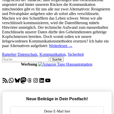
ungeniert und hinter unserem Rücken die Kommunikation
mitschneiden gibt es für uns alle nur zwei Alternativen: Resignieren
und Privatsphäre aufgeben oder ab sofort alles verschlüsseln.
Machen wir den Schnüfflern das Leben schwer. Wenn wir alle
verschlüsselt kommunizieren, wird die Datenfilterung mittels
Hitwörter unmöglich. Der technische Aufwand zum massenhaften
Entschlüsseln unserer Daten dürfte den Geheimdiensten gehörige
Kopfschmerzen bereiten. Doch womit sollen wir unsere
liebgewordenen Kommunikationsmethoden ersetzen? Ich habe ein
paar Alternativen aufgelistet:
Weiterlesen
→
Ratgeber
Datenschutz
,
Kommunikation
,
Sicherheit
Suche
nach:
Werbung
RSS-Feed
WhatsApp
Bluesky
Mastodon
Threads
Instagram
LinkedIn
YouTube
Neue Beiträge in Dein Postfach!