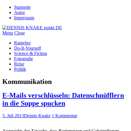
Startseite
Autor
Impressum
Menu
Close
Ratgeber
Do-It-Yourself
Science & Fiction
Fotografie
Reise
Politik
Kommunikation
E-Mails verschlüsseln: Datenschnüfflern
in die Suppe spucken
5. Juli 2013
Dennis Knake
1 Kommentar
Angesichts der Tatsache, dass Regierungen und Geheimdienste