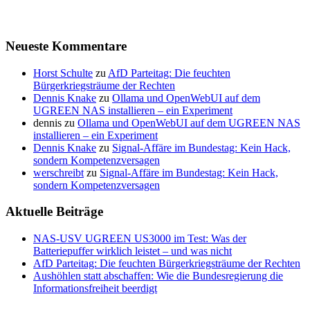
Neueste Kommentare
Horst Schulte
zu
AfD Parteitag: Die feuchten
Bürgerkriegsträume der Rechten
Dennis Knake
zu
Ollama und OpenWebUI auf dem
UGREEN NAS installieren – ein Experiment
dennis
zu
Ollama und OpenWebUI auf dem UGREEN NAS
installieren – ein Experiment
Dennis Knake
zu
Signal-Affäre im Bundestag: Kein Hack,
sondern Kompetenzversagen
werschreibt
zu
Signal-Affäre im Bundestag: Kein Hack,
sondern Kompetenzversagen
Aktuelle Beiträge
NAS-USV UGREEN US3000 im Test: Was der
Batteriepuffer wirklich leistet – und was nicht
AfD Parteitag: Die feuchten Bürgerkriegsträume der Rechten
Aushöhlen statt abschaffen: Wie die Bundesregierung die
Informationsfreiheit beerdigt