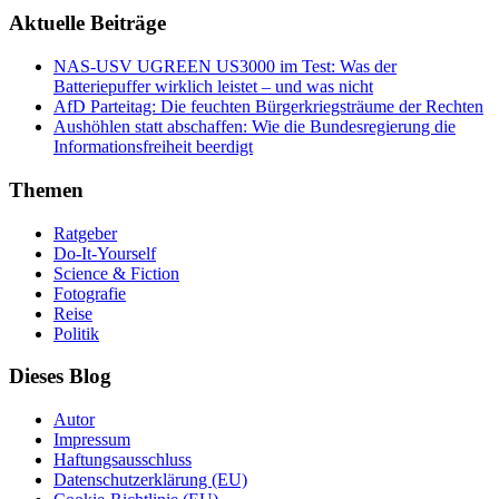
Aktuelle Beiträge
NAS-USV UGREEN US3000 im Test: Was der
Batteriepuffer wirklich leistet – und was nicht
AfD Parteitag: Die feuchten Bürgerkriegsträume der Rechten
Aushöhlen statt abschaffen: Wie die Bundesregierung die
Informationsfreiheit beerdigt
Themen
Ratgeber
Do-It-Yourself
Science & Fiction
Fotografie
Reise
Politik
Dieses Blog
Autor
Impressum
Haftungsausschluss
Datenschutzerklärung (EU)