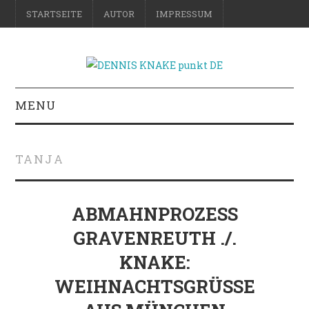
STARTSEITE
AUTOR
IMPRESSUM
MENU
RATGEBER
TANJA
DO-IT-YOURSELF
SCIENCE & FICTION
ABMAHNPROZESS
GRAVENREUTH ./.
FOTOGRAFIE
KNAKE:
REISE
WEIHNACHTSGRÜSSE A