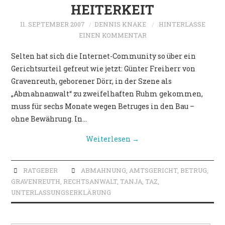
HEITERKEIT
11. SEPTEMBER 2007
DENNIS KNAKE
HINTERLASSE
EINEN KOMMENTAR
Selten hat sich die Internet-Community so über ein
Gerichtsurteil gefreut wie jetzt: Günter Freiherr von
Gravenreuth, geborener Dörr, in der Szene als
„Abmahnanwalt“ zu zweifelhaften Ruhm gekommen,
muss für sechs Monate wegen Betruges in den Bau –
ohne Bewährung. In…
Weiterlesen
→
RATGEBER
ABMAHNUNG
,
AMTSGERICHT
,
BETRUG
,
GRAVENREUTH
,
RECHTSANWALT
,
TANJA
,
TAZ
,
UNTERLASSUNGSERKLÄRUNG