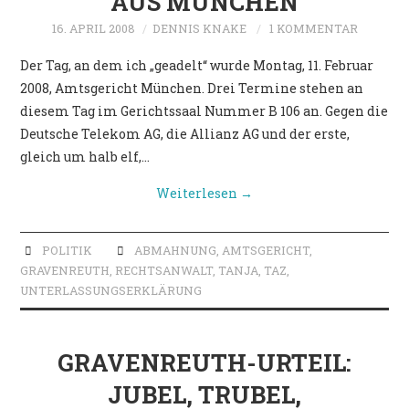
US MÜNCHEN
POLITIK
16. APRIL 2008
DENNIS KNAKE
1 KOMMENTAR
Der Tag, an dem ich „geadelt“ wurde Montag, 11. Februar
2008, Amtsgericht München. Drei Termine stehen an
diesem Tag im Gerichtssaal Nummer B 106 an. Gegen die
Deutsche Telekom AG, die Allianz AG und der erste,
gleich um halb elf,…
Weiterlesen
→
POLITIK
ABMAHNUNG
,
AMTSGERICHT
,
GRAVENREUTH
,
RECHTSANWALT
,
TANJA
,
TAZ
,
UNTERLASSUNGSERKLÄRUNG
GRAVENREUTH-URTEIL:
JUBEL, TRUBEL,