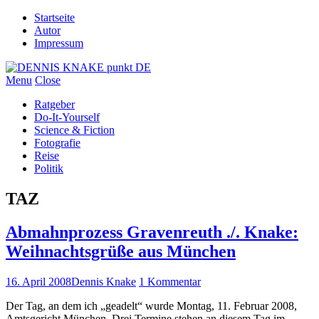
Startseite
Autor
Impressum
Menu
Close
Ratgeber
Do-It-Yourself
Science & Fiction
Fotografie
Reise
Politik
TAZ
Abmahnprozess Gravenreuth ./. Knake:
Weihnachtsgrüße aus München
16. April 2008
Dennis Knake
1 Kommentar
Der Tag, an dem ich „geadelt“ wurde Montag, 11. Februar 2008,
Amtsgericht München. Drei Termine stehen an diesem Tag im