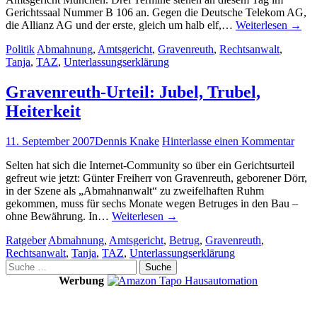
Gerichtssaal Nummer B 106 an. Gegen die Deutsche Telekom AG,
die Allianz AG und der erste, gleich um halb elf,…
Weiterlesen
→
Politik
Abmahnung
,
Amtsgericht
,
Gravenreuth
,
Rechtsanwalt
,
Tanja
,
TAZ
,
Unterlassungserklärung
Gravenreuth-Urteil: Jubel, Trubel,
Heiterkeit
11. September 2007
Dennis Knake
Hinterlasse einen Kommentar
Selten hat sich die Internet-Community so über ein Gerichtsurteil
gefreut wie jetzt: Günter Freiherr von Gravenreuth, geborener Dörr,
in der Szene als „Abmahnanwalt“ zu zweifelhaften Ruhm
gekommen, muss für sechs Monate wegen Betruges in den Bau –
ohne Bewährung. In…
Weiterlesen
→
Ratgeber
Abmahnung
,
Amtsgericht
,
Betrug
,
Gravenreuth
,
Rechtsanwalt
,
Tanja
,
TAZ
,
Unterlassungserklärung
Suche
nach:
Werbung