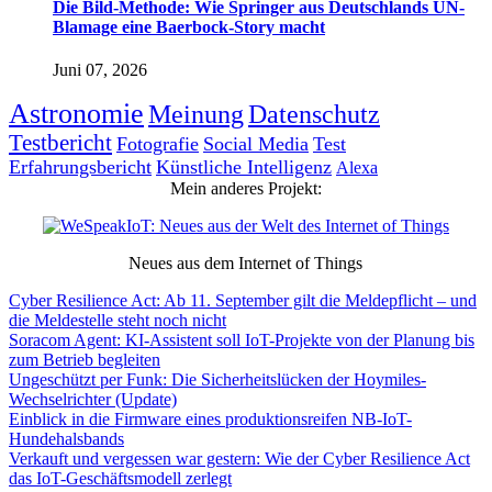
Die Bild-Methode: Wie Springer aus Deutschlands UN-
Blamage eine Baerbock-Story macht
Juni 07, 2026
Astronomie
Meinung
Datenschutz
Testbericht
Fotografie
Social Media
Test
Erfahrungsbericht
Künstliche Intelligenz
Alexa
Mein anderes Projekt:
Neues aus dem Internet of Things
Cyber Resilience Act: Ab 11. September gilt die Meldepflicht – und
die Meldestelle steht noch nicht
Soracom Agent: KI-Assistent soll IoT-Projekte von der Planung bis
zum Betrieb begleiten
Ungeschützt per Funk: Die Sicherheitslücken der Hoymiles-
Wechselrichter (Update)
Einblick in die Firmware eines produktionsreifen NB-IoT-
Hundehalsbands
Verkauft und vergessen war gestern: Wie der Cyber Resilience Act
das IoT-Geschäftsmodell zerlegt