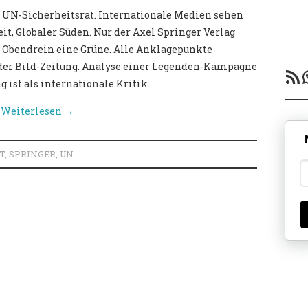
 UN-Sicherheitsrat. Internationale Medien sehen
it, Globaler Süden. Nur der Axel Springer Verlag
u. Obendrein eine Grüne. Alle Anklagepunkte
 der Bild-Zeitung. Analyse einer Legenden-Kampagne
RSS-F
ist als internationale Kritik.
Weiterlesen
→
T
,
SPRINGER
,
UN