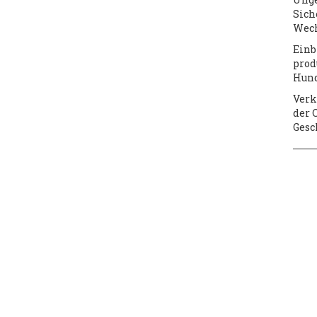
Sich
Wech
Einb
prod
Hun
Verk
der 
Gesc