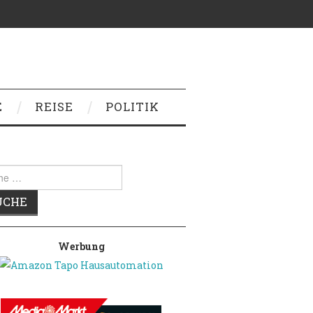
E
REISE
POLITIK
e
:
Werbung