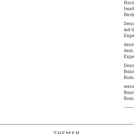
Hors
feuc
Rech
Denn
auf 
Exp
denn
dem 
Exp
Denn
Bund
Kom
wers
Bund
Kom
THEMEN