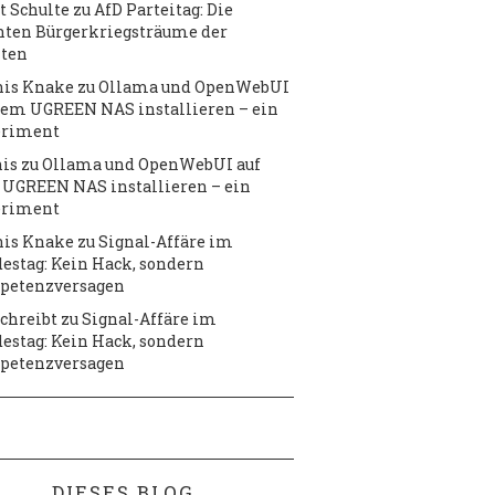
t Schulte
zu
AfD Parteitag: Die
hten Bürgerkriegsträume der
ten
is Knake
zu
Ollama und OpenWebUI
dem UGREEN NAS installieren – ein
eriment
is
zu
Ollama und OpenWebUI auf
UGREEN NAS installieren – ein
eriment
is Knake
zu
Signal-Affäre im
estag: Kein Hack, sondern
petenzversagen
chreibt
zu
Signal-Affäre im
estag: Kein Hack, sondern
petenzversagen
DIESES BLOG