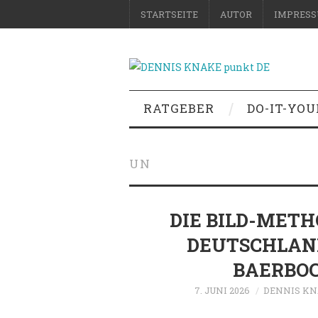
STARTSEITE
AUTOR
IMPRES
RATGEBER
DO-IT-YO
UN
DIE BILD-METH
DEUTSCHLAN
BAERBO
7. JUNI 2026
DENNIS K