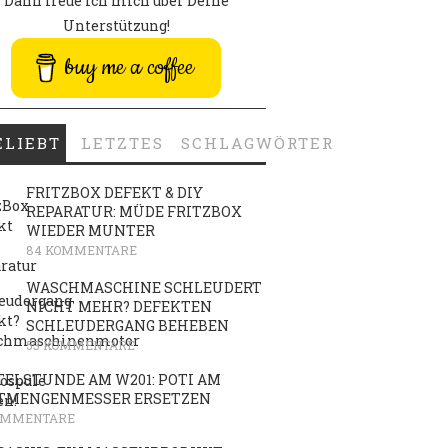
Dann freue ich mich über Deine
Unterstützung!
buy me a coffee
ELIEBT
LETZTES
SCHLAGWÖRTER
FRITZBOX DEFEKT & DIY
REPARATUR: MÜDE FRITZBOX
WIEDER MUNTER
84 KOMMENTARE
WASCHMASCHINE SCHLEUDERT
NICHT MEHR? DEFEKTEN
SCHLEUDERGANG BEHEBEN
53 KOMMENTARE
TELSTUNDE AM W201: POTI AM
TMENGENMESSER ERSETZEN
OMMENTARE