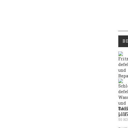
B
BAS
LUF
50 K