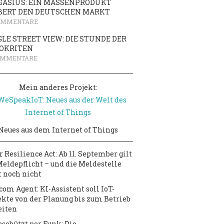
GASIUS: EIN MASSENPRODUKT
BERT DEN DEUTSCHEN MARKT
OMMENTARE
LE STREET VIEW: DIE STUNDE DER
OKRITEN
OMMENTARE
Mein anderes Projekt:
Neues aus dem Internet of Things
r Resilience Act: Ab 11. September gilt
Meldepflicht – und die Meldestelle
t noch nicht
com Agent: KI-Assistent soll IoT-
ekte von der Planung bis zum Betrieb
eiten
schützt per Funk: Die