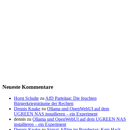
Neueste Kommentare
Horst Schulte
zu
AfD Parteitag: Die feuchten
Bürgerkriegsträume der Rechten
Dennis Knake
zu
Ollama und OpenWebUI auf dem
UGREEN NAS installieren – ein Experiment
dennis
zu
Ollama und OpenWebUI auf dem UGREEN NAS
installieren – ein Experiment
Dennis Knake
zu
Signal-Affäre im Bundestag: Kein Hack,