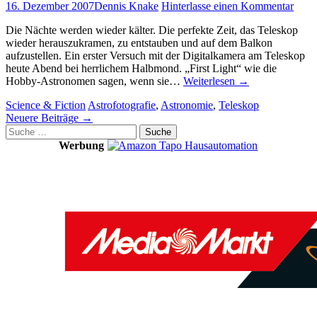
16. Dezember 2007
Dennis Knake
Hinterlasse einen Kommentar
Die Nächte werden wieder kälter. Die perfekte Zeit, das Teleskop
wieder herauszukramen, zu entstauben und auf dem Balkon
aufzustellen. Ein erster Versuch mit der Digitalkamera am Teleskop
heute Abend bei herrlichem Halbmond. „First Light“ wie die
Hobby-Astronomen sagen, wenn sie…
Weiterlesen
→
Science & Fiction
Astrofotografie
,
Astronomie
,
Teleskop
Artikel-
Neuere Beiträge
→
Suche
Navigation
nach:
Werbung