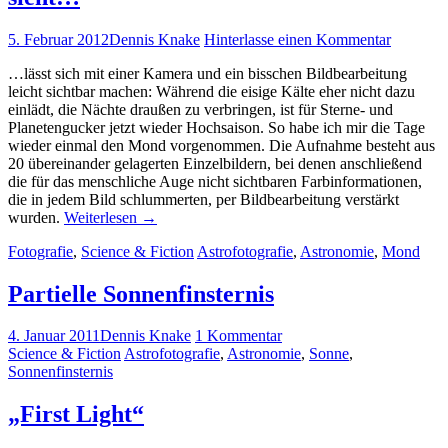
5. Februar 2012
Dennis Knake
Hinterlasse einen Kommentar
…lässt sich mit einer Kamera und ein bisschen Bildbearbeitung
leicht sichtbar machen: Während die eisige Kälte eher nicht dazu
einlädt, die Nächte draußen zu verbringen, ist für Sterne- und
Planetengucker jetzt wieder Hochsaison. So habe ich mir die Tage
wieder einmal den Mond vorgenommen. Die Aufnahme besteht aus
20 übereinander gelagerten Einzelbildern, bei denen anschließend
die für das menschliche Auge nicht sichtbaren Farbinformationen,
die in jedem Bild schlummerten, per Bildbearbeitung verstärkt
wurden.
Weiterlesen
→
Fotografie
,
Science & Fiction
Astrofotografie
,
Astronomie
,
Mond
Partielle Sonnenfinsternis
4. Januar 2011
Dennis Knake
1 Kommentar
Science & Fiction
Astrofotografie
,
Astronomie
,
Sonne
,
Sonnenfinsternis
„First Light“