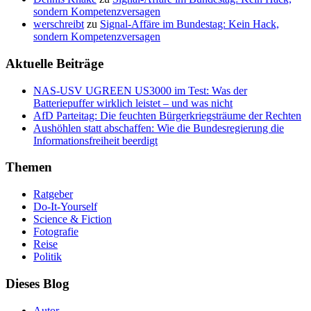
sondern Kompetenzversagen
werschreibt
zu
Signal-Affäre im Bundestag: Kein Hack,
sondern Kompetenzversagen
Aktuelle Beiträge
NAS-USV UGREEN US3000 im Test: Was der
Batteriepuffer wirklich leistet – und was nicht
AfD Parteitag: Die feuchten Bürgerkriegsträume der Rechten
Aushöhlen statt abschaffen: Wie die Bundesregierung die
Informationsfreiheit beerdigt
Themen
Ratgeber
Do-It-Yourself
Science & Fiction
Fotografie
Reise
Politik
Dieses Blog
Autor