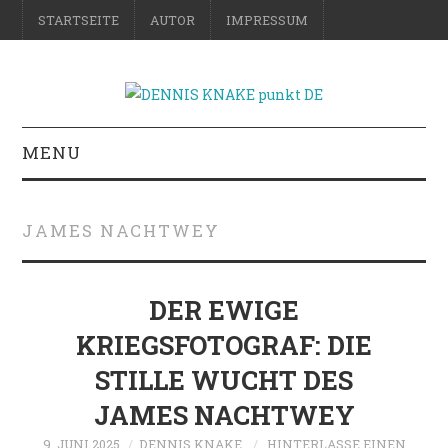
STARTSEITE
AUTOR
IMPRESSUM
MENU
RATGEBER
JAMES NACHTWEY
DO-IT-YOURSELF
SCIENCE & FICTION
DER EWIGE
KRIEGSFOTOGRAF: DIE
FOTOGRAFIE
STILLE WUCHT DES
REISE
JAMES NACHTWEY
9. JUNI 2025
DENNIS KNAKE
HINTERLASSE EINEN