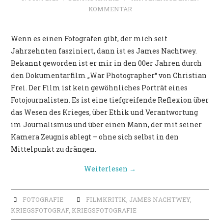
POLITIK
KOMMENTAR
Wenn es einen Fotografen gibt, der mich seit
Jahrzehnten fasziniert, dann ist es James Nachtwey.
Bekannt geworden ist er mir in den 00er Jahren durch
den Dokumentarfilm „War Photographer“ von Christian
Frei. Der Film ist kein gewöhnliches Porträt eines
Fotojournalisten. Es ist eine tiefgreifende Reflexion über
das Wesen des Krieges, über Ethik und Verantwortung
im Journalismus und über einen Mann, der mit seiner
Kamera Zeugnis ablegt – ohne sich selbst in den
Mittelpunkt zu drängen.
Weiterlesen
→
FOTOGRAFIE
FILMKRITIK
,
JAMES NACHTWEY
,
KRIEGSFOTOGRAF
,
KRIEGSFOTOGRAFIE